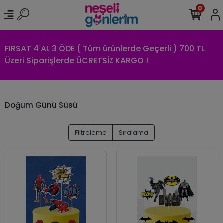
0
FIRSAT 4 AL 3 ÖDE ( Tüm ürünlerde Geçerli ) 700 TL
Üzeri Siparişlerde ÜCRETSİZ KARGO !
Doğum Günü Süsü
Filtreleme
Sıralama