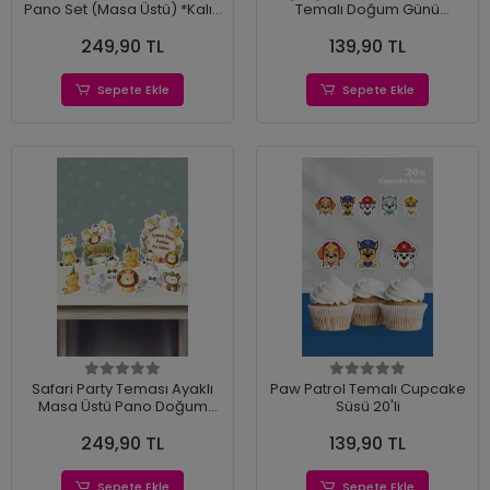
Pano Set (Masa Üstü) *Kalın
Temalı Doğum Günü
Kağıt
Kürdanlı Pasta Süsü
249,90 TL
139,90 TL
Sepete Ekle
Sepete Ekle
Safari Party Teması Ayaklı
Paw Patrol Temalı Cupcake
Masa Üstü Pano Doğum
Süsü 20'li
Günü (Masa Üstü) *Kalın
249,90 TL
139,90 TL
Kağıt
Sepete Ekle
Sepete Ekle