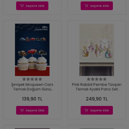
Sepete Ekle
Sepete Ekle
Şimşek Mcqueen Cars
Pink Rabbit Pembe Tavşan
Temalı Doğum Günü
Temalı Ayaklı Pano Set
Kürdanlı Cupcake Süsü 20'li
(Masa Üstü) *Kalın Kağıt
139,90 TL
249,90 TL
Sepete Ekle
Sepete Ekle