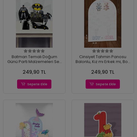
Batman Temalı Doğum
Cinsiyet Tahmin Panosu
Günü Parti Malzemeleri Seti
Balonlu, Kız mı Erkek mi, Boy
Ayaklı Pano (Masa Üstü)
or Girl- 45 cm Ayaklı Pano
249,90 TL
249,90 TL
*Kalın Kağıt
Sepete Ekle
Sepete Ekle