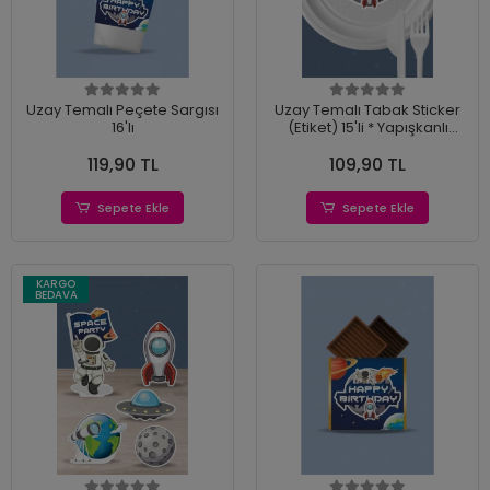
Uzay Temalı Peçete Sargısı
Uzay Temalı Tabak Sticker
16'lı
(Etiket) 15'li * Yapışkanlı
Kağıt
119,90 TL
109,90 TL
Sepete Ekle
Sepete Ekle
KARGO
BEDAVA