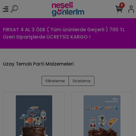
0
FIRSAT 4 AL 3 ÖDE ( Tüm ürünlerde Geçerli ) 700 TL
Üzeri Siparişlerde ÜCRETSİZ KARGO !
Uzay Temalı Parti Malzemeleri
Filtreleme
Sıralama