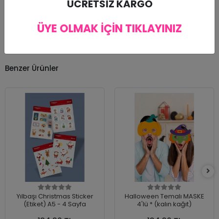
ÜCRETSİZ KARGO
yapılır.
ÜYE OLMAK İÇİN TIKLAYINIZ
Benzer Ürünler
Yılbaşı Christmas Sticker
Halloween Temalı MASKE
(Etiket) A5 - 4 Sayfa
4'lü * (kalın kağıt)