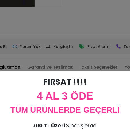
e Et
Yorum Yaz
Karşılaştır
Fiyat Alarmı
Tel
çıklaması
Garanti ve Teslimat
Taksit Seçenekleri
Yo
FIRSAT !!!!
t
4 AL 3 ÖDE
lerin üzerine kolayca yapıştırabilirsiniz.
ürün iadesi kabul edilmemektedir.
TÜM ÜRÜNLERDE GEÇERLİ
imi yapılır.
700 TL Üzeri
Siparişlerde