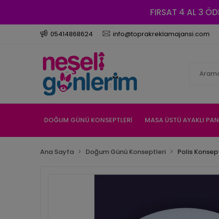
FIRSAT 4 AL 3 ÖD
05414868624
info@toprakreklamajansi.com
DOĞUM GÜNÜ KONSEPTLERİ
MASA ÜSTÜ AYAKLI PA
Ana Sayfa
Doğum Günü Konseptleri
Polis Konsept