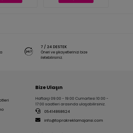
7 / 24 DESTEK
ya
Öneri ve şikayetlerinizi bize
iletebilirsiniz.
Bize Ulaşın
Haftaiçi 09:00 - 19:00 Cumartesi 10:00 -
tleri
17:00 saatleri arasında ulaşabilirsiniz.
no
05414868624
info@toprakreklamajansi.com