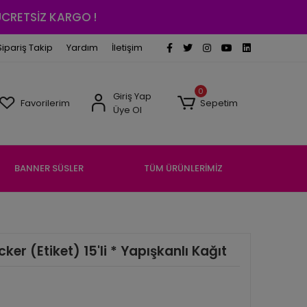
 ÜCRETSİZ KARGO !
Sipariş Takip
Yardım
İletişim
0
Giriş Yap
Favorilerim
Sepetim
Üye Ol
BANNER SÜSLER
TÜM ÜRÜNLERİMİZ
ker (Etiket) 15'li * Yapışkanlı Kağıt