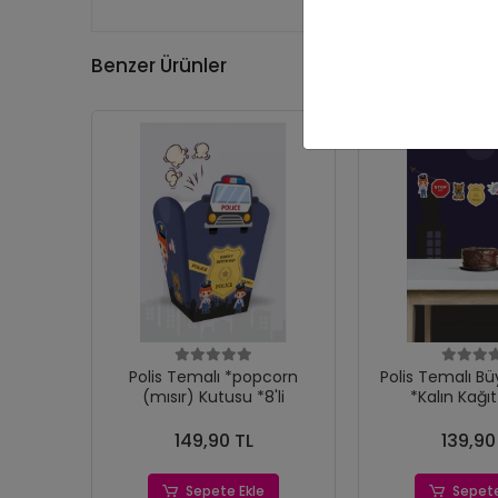
Benzer Ürünler
Polis Temalı *popcorn
Polis Temalı B
(mısır) Kutusu *8'li
*Kalın Kağı
149,90 TL
139,90
Sepete Ekle
Sepete