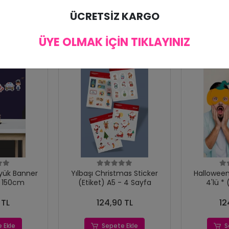
ÜCRETSİZ KARGO
ÜYE OLMAK İÇİN TIKLAYINIZ
üyük Banner
Yılbaşı Christmas Sticker
Halloween Te
t 150cm
(Etiket) A5 - 4 Sayfa
4'lü * 
 TL
124,90 TL
12
 Ekle
Sepete Ekle
S