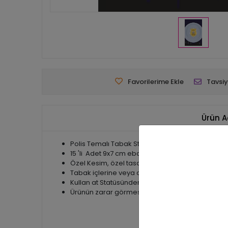
Favorilerime Ekle
Tavsiy
Ürün A
Polis Temalı Tabak Sticker
15 'li Adet 9x7 cm ebatında Yapışkanlı Kağıt Etike
Özel Kesim, özel tasarım obje
Tabak içlerine veya organizasyonunda çeşitli obje
Kullan at Statüsünden olan ürünler olduğundan 
Ürünün zarar görmesi halinde tekrar ürün gönder