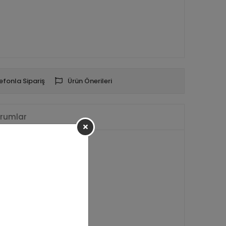
efonla Sipariş
Ürün Önerileri
rumlar