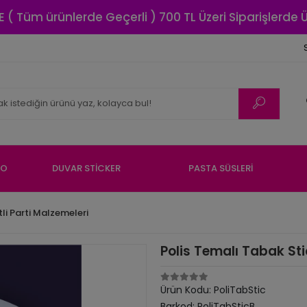
E ( Tüm ürünlerde Geçerli ) 700 TL Üzeri Siparişlerde
NO
DUVAR STİCKER
PASTA SÜSLERİ
li Parti Malzemeleri
Polis Temalı Tabak Stic
Ürün Kodu:
PoliTabStic
Barkod:
PoliTabSticB