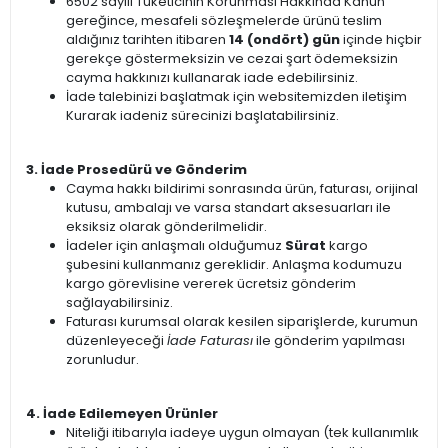
6502 sayılı Tüketicinin Korunması Hakkında Kanun
gereğince, mesafeli sözleşmelerde ürünü teslim
aldığınız tarihten itibaren
14 (ondört) gün
içinde hiçbir
gerekçe göstermeksizin ve cezai şart ödemeksizin
cayma hakkınızı kullanarak iade edebilirsiniz.
İade talebinizi başlatmak için websitemizden iletişim
Kurarak iadeniz sürecinizi başlatabilirsiniz.
3. İade Prosedürü ve Gönderim
Cayma hakkı bildirimi sonrasında ürün, faturası, orijinal
kutusu, ambalajı ve varsa standart aksesuarları ile
eksiksiz olarak gönderilmelidir.
İadeler için anlaşmalı olduğumuz
Sürat
kargo
şubesini kullanmanız gereklidir. Anlaşma kodumuzu
kargo görevlisine vererek ücretsiz gönderim
sağlayabilirsiniz.
Faturası kurumsal olarak kesilen siparişlerde, kurumun
düzenleyeceği
İade Faturası
ile gönderim yapılması
zorunludur.
4. İade Edilemeyen Ürünler
Niteliği itibarıyla iadeye uygun olmayan (tek kullanımlık