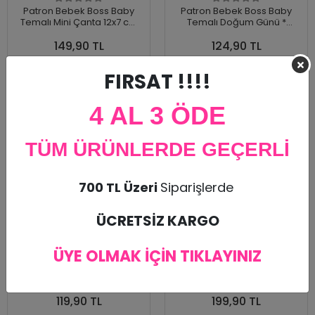
Patron Bebek Boss Baby
Patron Bebek Boss Baby
Temalı Mini Çanta 12x7 cm
Temalı Doğum Günü *
8'li Paket
Branda Afiş 50x70 cm
149,90 TL
124,90 TL
Sepete Ekle
FIRSAT !!!!
Sepete Ekle
4 AL 3 ÖDE
TÜM ÜRÜNLERDE GEÇERLİ
700 TL Üzeri
Siparişlerde
ÜCRETSİZ KARGO
ÜYE OLMAK İÇİN TIKLAYINIZ
Patron Bebek Boss Baby
Patron Bebek Boss Baby
Temalı Peçete Sargısı 16'lı
Temalı Çok Parçalı Afiş
*Kalın Kağıt
119,90 TL
199,90 TL