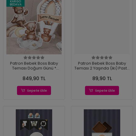
KARGO
BEDAVA
Patron Bebek Boss Baby
Patron Bebek Boss Baby
Teması Doğum Günü *
Teması 2 Yaşında (iki) Pasta
Ayaklı Pano Seti
Süsü *Kalın Kağıt
849,90 TL
89,90 TL
Sepete Ekle
Sepete Ekle