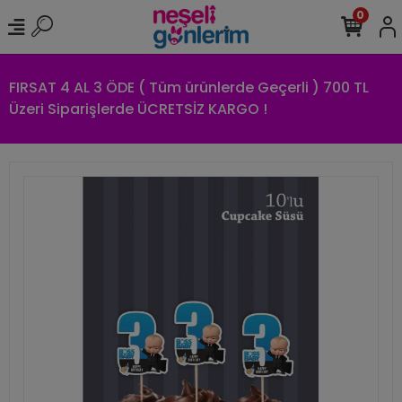
0
FIRSAT 4 AL 3 ÖDE ( Tüm ürünlerde Geçerli ) 700 TL
Üzeri Siparişlerde ÜCRETSİZ KARGO !