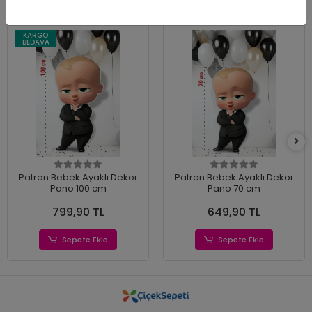
KARGO
BEDAVA
Patron Bebek Ayaklı Dekor
Patron Bebek Ayaklı Dekor
Pano 100 cm
Pano 70 cm
799,90 TL
649,90 TL
Sepete Ekle
Sepete Ekle