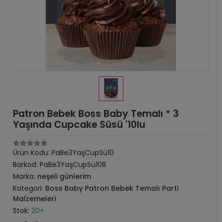
Patron Bebek Boss Baby Temalı * 3
Yaşında Cupcake Süsü '10lu
Ürün Kodu:
PaBe3YaşCupSü10
Barkod:
PaBe3YaşCupSü10B
Marka:
neşeli günlerim
Kategori:
Boss Baby Patron Bebek Temalı Parti
Malzemeleri
Stok:
20+