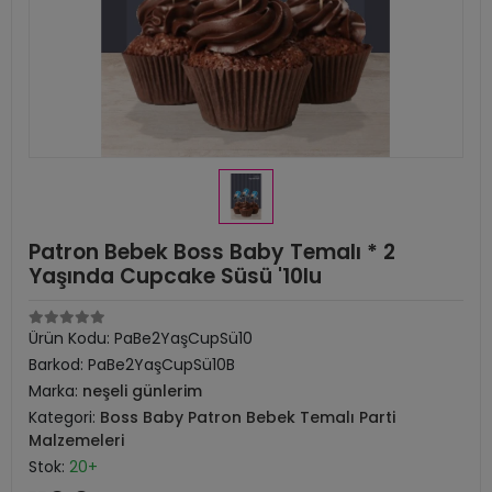
Patron Bebek Boss Baby Temalı * 2
Yaşında Cupcake Süsü '10lu
Ürün Kodu:
PaBe2YaşCupSü10
Barkod:
PaBe2YaşCupSü10B
Marka:
neşeli günlerim
Kategori:
Boss Baby Patron Bebek Temalı Parti
Malzemeleri
Stok:
20+