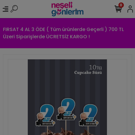
0
FIRSAT 4 AL 3 ÖDE ( Tüm ürünlerde Geçerli ) 700 TL
Üzeri Siparişlerde ÜCRETSİZ KARGO !