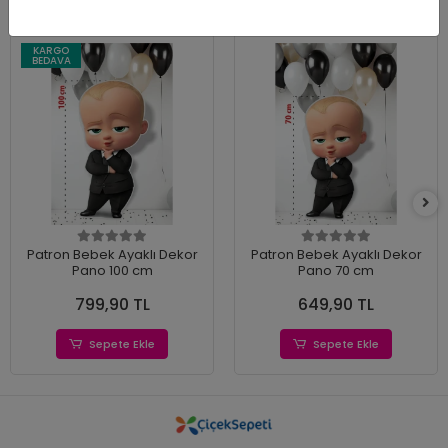
KARGO
BEDAVA
Patron Bebek Ayaklı Dekor
Patron Bebek Ayaklı Dekor
Pano 100 cm
Pano 70 cm
799,90 TL
649,90 TL
Sepete Ekle
Sepete Ekle