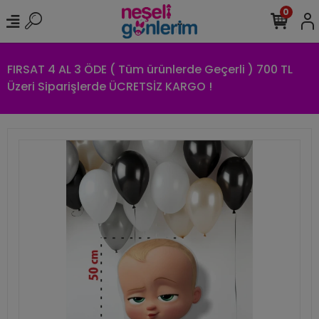
0
FIRSAT 4 AL 3 ÖDE ( Tüm ürünlerde Geçerli ) 700 TL
Üzeri Siparişlerde ÜCRETSİZ KARGO !