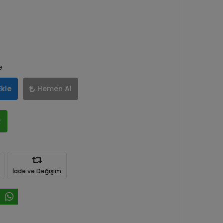
e
Ekle
Hemen Al
R
İade ve Değişim