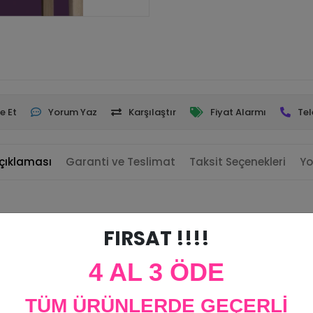
e Et
Yorum Yaz
Karşılaştır
Fiyat Alarmı
Tel
çıklaması
Garanti ve Teslimat
Taksit Seçenekleri
Yo
FIRSAT !!!!
irsiniz.
4 AL 3 ÖDE
TÜM ÜRÜNLERDE GEÇERLİ
 figür ortalama 15 cm büyüklüğündedir.