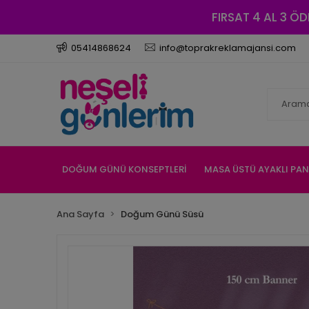
FIRSAT 4 AL 3 ÖD
05414868624
info@toprakreklamajansi.com
DOĞUM GÜNÜ KONSEPTLERİ
MASA ÜSTÜ AYAKLI PA
Ana Sayfa
Doğum Günü Süsü