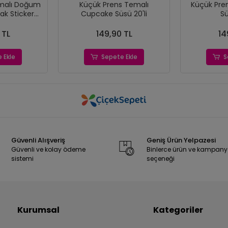
malı Doğum
Küçük Prens Temalı
Küçük Pre
ak Sticker
Cupcake Süsü 20'li
Sü
15'li
 TL
149,90 TL
14
 Ekle
Sepete Ekle
S
Güvenli Alışveriş
Geniş Ürün Yelpazesi
Güvenli ve kolay ödeme
Binlerce ürün ve kampan
sistemi
seçeneği
Kurumsal
Kategoriler