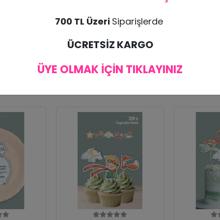
700 TL Üzeri
Siparişlerde
bul edilmemektedir. Ürünün zarar görmesi halinde tekrar ürün gönderimi yapılı
ÜCRETSİZ KARGO
ÜYE OLMAK İÇİN TIKLAYINIZ