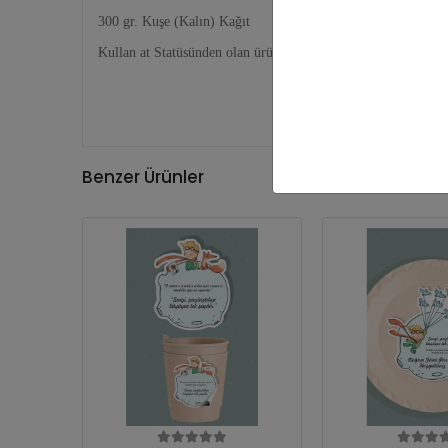
300 gr. Kuşe (Kalın) Kağıt
Kullan at Statüsünden olan ürünler olduğundan ürün iadesi ka
Benzer Ürünler