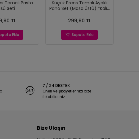
ns Temalı Pasta
Küçük Prens Temalı Ayaklı
Küçük 
sü Seti
Pano Set (Masa Üstü) *Kalın
günü
Kağıt
9,90 TL
299,90 TL
epete Ekle
Sepete Ekle
7 / 24 DESTEK
ya
Öneri ve şikayetlerinizi bize
iletebilirsiniz.
Bize Ulaşın