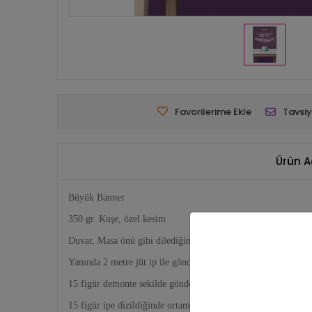
Favorilerime Ekle
Tavsiy
Ürün A
Büyük Banner
350 gr. Kuşe, özel kesim
Duvar, Masa önü gibi dilediğiniz yerde dekor olarak kullanabil
Yanında 2 metre jüt ip ile gönderilmektedir.
15 figür demonte sekilde gönderilmektedir.
15 figür ipe dizildiğinde ortama 150 cm uzunluğundadır. Tek