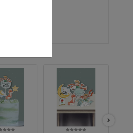
r.
KARG
BEDAV