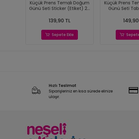
Küçük Prens Temalı Doğum
Küçük Prens Te
Günü Seti Sticker (Etiket) 20
Günü Seti Tab
'li
(Etiket) 
139,90 TL
149,90
Sepete Ekle
Sepete
Hızlı Teslimat
Siparişleriniz en kısa sürede elinize
ulaşır.