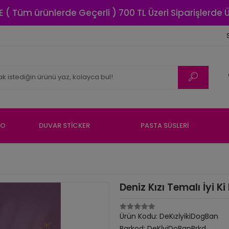
E ( Tüm ürünlerde Geçerli ) 700 TL Üzeri Siparişlerde
NO
DUVAR STİCKER
PASTA SÜSLERİ
Deniz Kızı Temalı İyi 
Ürün Kodu:
DeKızİyikiDogBan
Barkod:
DeKİyiDoBanBrkd