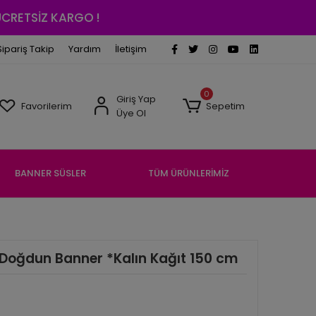
 ÜCRETSİZ KARGO !
Sipariş Takip
Yardım
İletişim
0
Giriş Yap
Favorilerim
Sepetim
Üye Ol
BANNER SÜSLER
TÜM ÜRÜNLERİMİZ
Ki Doğdun Banner *Kalın Kağıt 150 cm