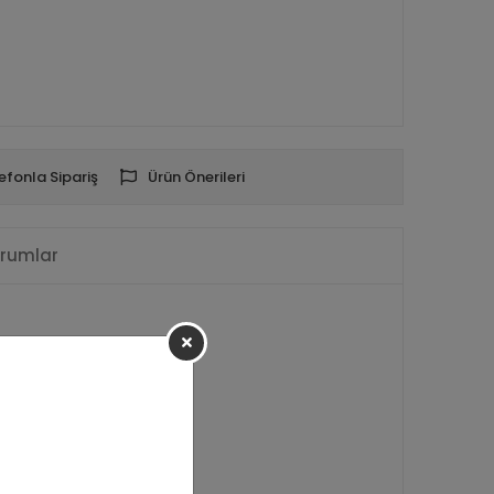
efonla Sipariş
Ürün Önerileri
rumlar