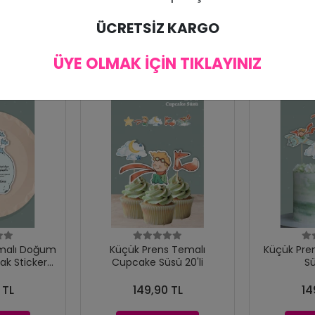
ÜCRETSİZ KARGO
ÜYE OLMAK İÇİN TIKLAYINIZ
malı Doğum
Küçük Prens Temalı
Küçük Pre
ak Sticker
Cupcake Süsü 20'li
Sü
15'li
 TL
149,90 TL
14