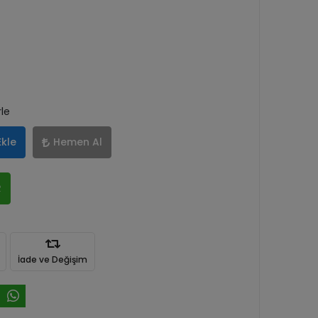
rle
Ekle
Hemen Al
R
İade ve Değişim