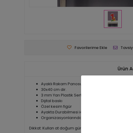
Favorilerime Ekle
Tavsiy
Ürün A
Ayaklı Rakam Panosu - 1 Yaş
30x40 cm dir.
3 mm Yarı Plastik Sert Malzemeden üretilmektedir
Dijital baskı
Özel kesim figür
Ayakta Durabilmesi için arkasında ayak mekani
Organizasyonlarından sonra Bebek Odalarınızı Süs
Dikkat: Kullan at doğum günü süsleri olduğundan iade