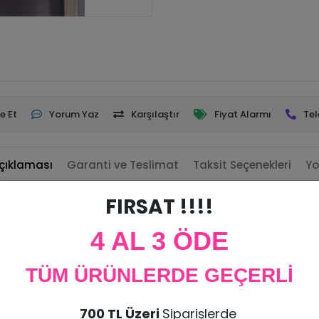
e Et
Yorum Yaz
Karşılaştır
Fiyat Alarmı
Tel
çıklaması
Garanti ve Teslimat
Taksit Seçenekleri
Yo
FIRSAT !!!!
. ( Kağıt veya Karton değildir)
4 AL 3 ÖDE
zması bulunmaktadır.
TÜM ÜRÜNLERDE GEÇERLİ
lemek İçin Kullanabilirsiniz.(Arkasına Bant ile Duvara Monte Edilebil
 kabul edilmeyip kargo sırasında hasar görmesi durumunda ürün tekra
700 TL Üzeri
Siparişlerde