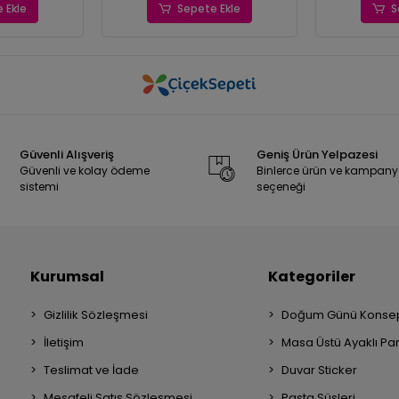
 Ekle
Sepete Ekle
S
Güvenli Alışveriş
Geniş Ürün Yelpazesi
Güvenli ve kolay ödeme
Binlerce ürün ve kampan
sistemi
seçeneği
Kurumsal
Kategoriler
Gizlilik Sözleşmesi
Doğum Günü Konsep
İletişim
Masa Üstü Ayaklı Pa
Teslimat ve İade
Duvar Sticker
Mesafeli Satış Sözleşmesi
Pasta Süsleri