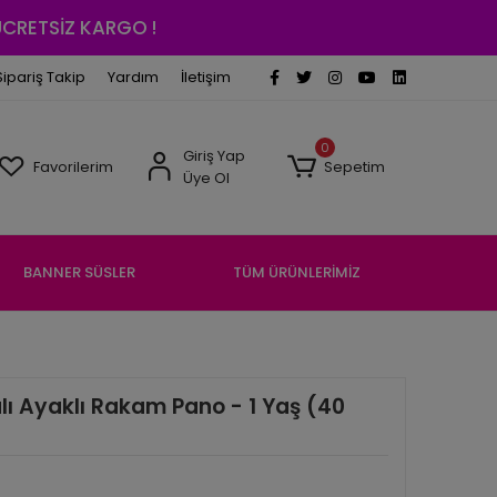
 ÜCRETSİZ KARGO !
Sipariş Takip
Yardım
İletişim
0
Giriş Yap
Favorilerim
Sepetim
Üye Ol
BANNER SÜSLER
TÜM ÜRÜNLERİMİZ
ı Ayaklı Rakam Pano - 1 Yaş (40