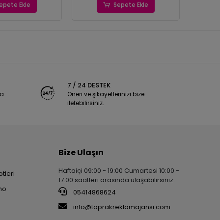
epete Ekle
Sepete Ekle
7 / 24 DESTEK
ya
Öneri ve şikayetlerinizi bize
iletebilirsiniz.
Bize Ulaşın
Haftaiçi 09:00 - 19:00 Cumartesi 10:00 -
tleri
17:00 saatleri arasında ulaşabilirsiniz.
no
05414868624
info@toprakreklamajansi.com