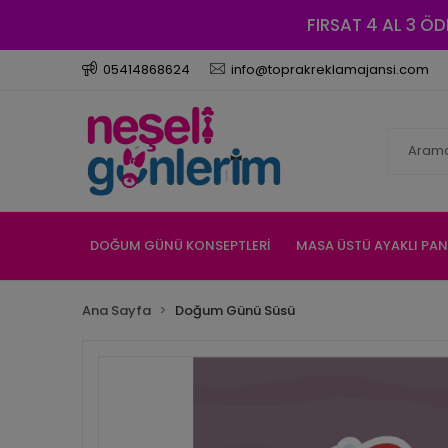
FIRSAT 4 AL 3 ÖD
05414868624
info@toprakreklamajansi.com
DOĞUM GÜNÜ KONSEPTLERİ
MASA ÜSTÜ AYAKLI PA
Ana Sayfa
Doğum Günü Süsü