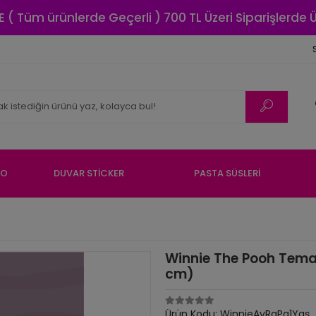
E ( Tüm ürünlerde Geçerli ) 700 TL Üzeri Siparişlerde
NO
DUVAR STİCKER
PASTA SÜSLERİ
Winnie The Pooh Temal
cm)
Ürün Kodu:
WinnieAyRaPa1Yaş