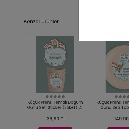
Benzer Ürünler
Küçük Prens Temalı Doğum
Küçük Prens Te
Günü Seti Sticker (Etiket) 20
Günü Seti Tab
'li
(Etiket) 
139,90 TL
149,90