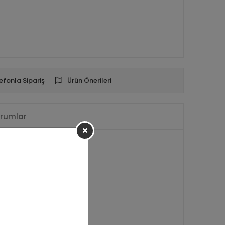
efonla Sipariş
Ürün Önerileri
rumlar
ir)
r gönderilir.