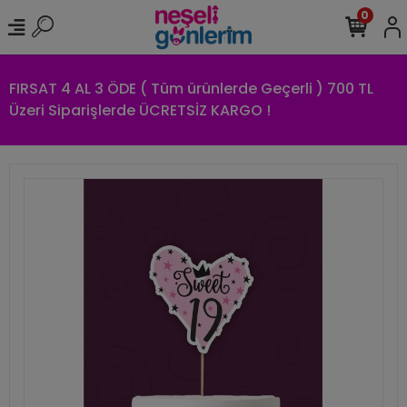
0
FIRSAT 4 AL 3 ÖDE ( Tüm ürünlerde Geçerli ) 700 TL
Üzeri Siparişlerde ÜCRETSİZ KARGO !