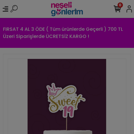
0
FIRSAT 4 AL 3 ÖDE ( Tüm ürünlerde Geçerli ) 700 TL
Üzeri Siparişlerde ÜCRETSİZ KARGO !