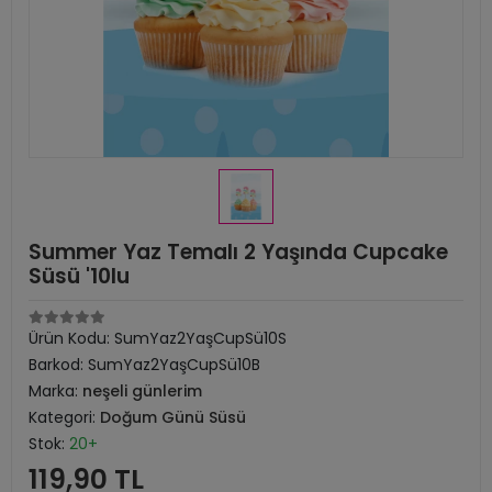
Summer Yaz Temalı 2 Yaşında Cupcake
Süsü '10lu
Ürün Kodu:
SumYaz2YaşCupSü10S
Barkod:
SumYaz2YaşCupSü10B
Marka:
neşeli günlerim
Kategori:
Doğum Günü Süsü
Stok:
20+
119,90 TL