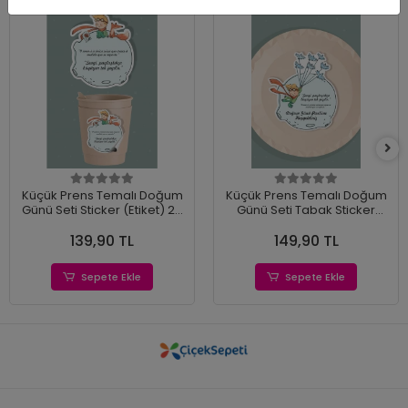
Küçük Prens Temalı Doğum
Küçük Prens Temalı Doğum
Günü Seti Sticker (Etiket) 20
Günü Seti Tabak Sticker
'li
(Etiket) 15'li
139,90 TL
149,90 TL
Sepete Ekle
Sepete Ekle