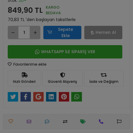
Stok:
20+
KARGO
849,90 TL
BEDAVA
70,83 TL 'den başlayan taksitlerle
Sepete
Hemen Al
Ekle
WHATSAPP İLE SİPARİŞ VER
Favorilerime ekle
Hızlı Gönderi
Güvenli Alışveriş
İade ve Değişim