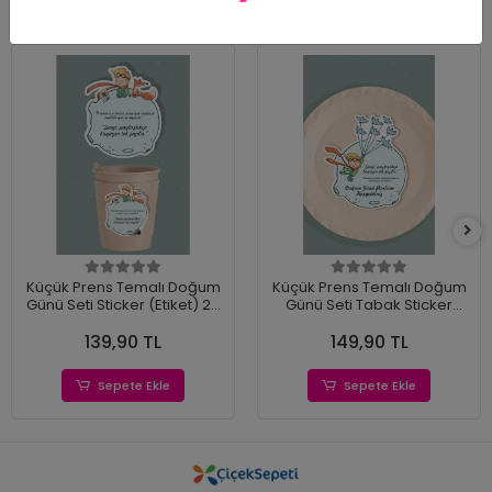
Küçük Prens Temalı Doğum
Küçük Prens Temalı Doğum
Günü Seti Sticker (Etiket) 20
Günü Seti Tabak Sticker
'li
(Etiket) 15'li
139,90 TL
149,90 TL
Sepete Ekle
Sepete Ekle