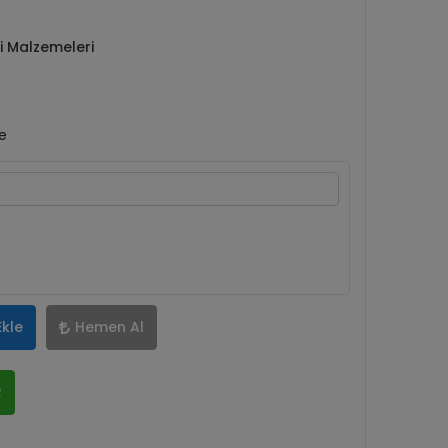
ti Malzemeleri
le
Ekle
Hemen Al
R