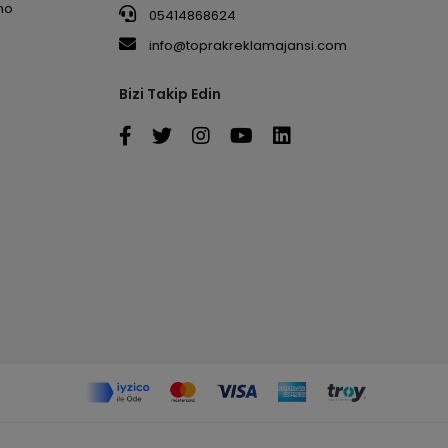
no
05414868624
info@toprakreklamajansi.com
Bizi Takip Edin