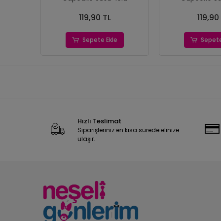
119,90 TL
119,90
Sepete Ekle
Sepete
Hızlı Teslimat
Siparişleriniz en kısa sürede elinize
ulaşır.