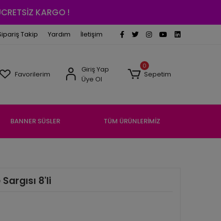
 ÜCRETSİZ KARGO !
Sipariş Takip
Yardım
İletişim
0
Giriş Yap
Favorilerim
Sepetim
Üye Ol
BANNER SÜSLER
TÜM ÜRÜNLERİMİZ
Sargısı 8'li