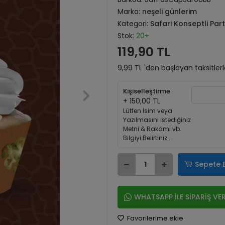
Marka:
neşeli günlerim
Kategori:
Safari Konseptli Par
Stok:
20+
119,90 TL
9,99 TL 'den başlayan taksitler
Kişiselleştirme
+ 150,00 TL
Lütfen İsim veya
Yazılmasını İstediğiniz
Metni & Rakamı vb.
Bilgiyi Belirtiniz...
Sepete 
WHATSAPP İLE SİPARİŞ VE
Favorilerime ekle