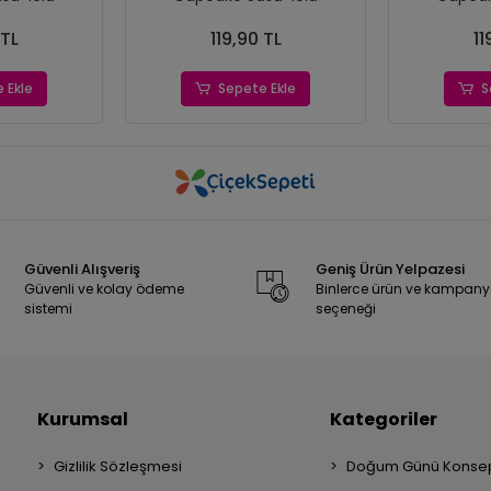
 TL
119,90 TL
11
 Ekle
Sepete Ekle
S
Güvenli Alışveriş
Geniş Ürün Yelpazesi
Güvenli ve kolay ödeme
Binlerce ürün ve kampan
sistemi
seçeneği
Kurumsal
Kategoriler
Gizlilik Sözleşmesi
Doğum Günü Konsep