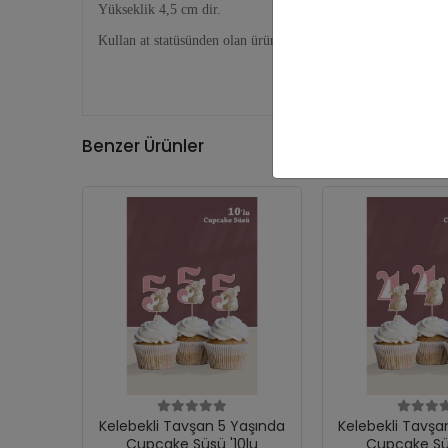
Yükseklik 4,5 cm dir.
Kullan at statüsünden olan ürünler olduğundan ürün iadesi ka
Benzer Ürünler
Kelebekli Tavşan 5 Yaşında
Kelebekli Tavşa
Cupcake Süsü '10lu
Cupcake Süs