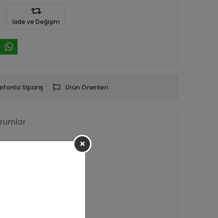
İade ve Değişim
efonla Sipariş
Ürün Önerileri
rumlar