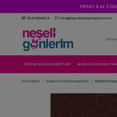
FIRSAT 4 AL 3 ÖD
05414868624
info@toprakreklamajansi.com
DOĞUM GÜNÜ KONSEPTLERİ
MASA ÜSTÜ AYAKLI PA
Ana Sayfa
Doğum Günü Konseptleri
Safari Konse