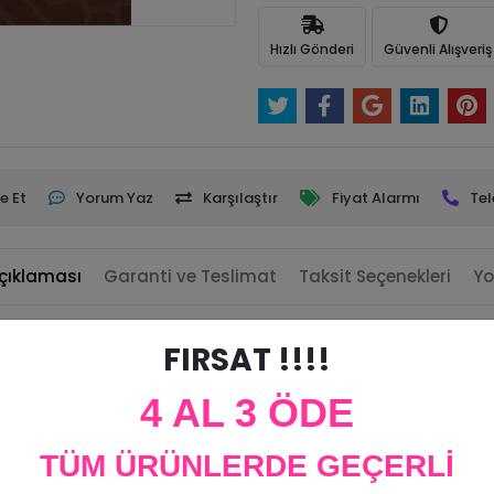
Hızlı Gönderi
Güvenli Alışveriş
e Et
Yorum Yaz
Karşılaştır
Fiyat Alarmı
Tel
çıklaması
Garanti ve Teslimat
Taksit Seçenekleri
Yo
FIRSAT !!!!
4 AL 3 ÖDE
n iç içe geçirilerek sabitlenir.
TÜM ÜRÜNLERDE GEÇERLİ
 uygundur.