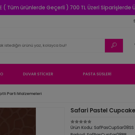
E ( Tüm ürünlerde Geçerli ) 700 TL Üzeri Siparişlerde
NO
DUVAR STİCKER
PASTA SÜSLERİ
ptli Parti Malzemeleri
Safari Pastel Cupcake 
Ürün Kodu:
SafPasCupSar08SS
Barkod:
SafPasCupSar08BB