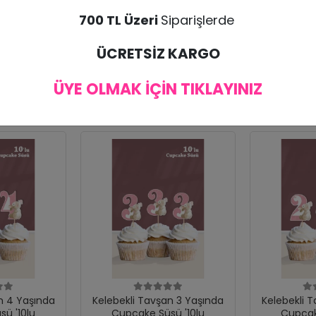
700 TL Üzeri
Siparişlerde
bul edilmemektedir. Ürünün zarar görmesi halinde tekrar ürün gönderimi yapılı
ÜCRETSİZ KARGO
ÜYE OLMAK İÇİN TIKLAYINIZ
n 4 Yaşında
Kelebekli Tavşan 3 Yaşında
Kelebekli 
ü '10lu
Cupcake Süsü '10lu
Cupcak