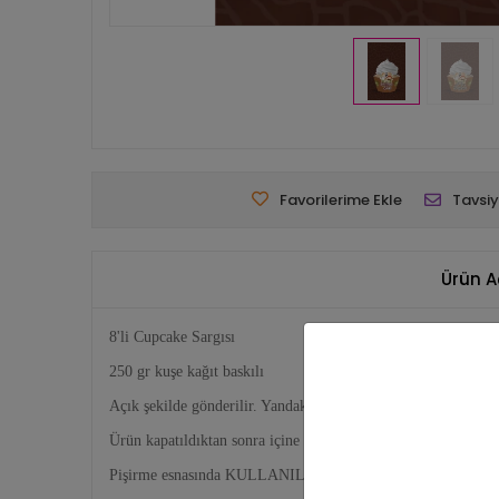
Favorilerime Ekle
Tavsiy
Ürün A
8'li Cupcake Sargısı
250 gr kuşe kağıt baskılı
Açık şekilde gönderilir. Yandaki ayarlayabilir bağlantı kısmında
Ürün kapatıldıktan sonra içine cupcake yerleştirilir.
Pişirme esnasında KULLANILMAZ, sunum amaçlı kullanıma