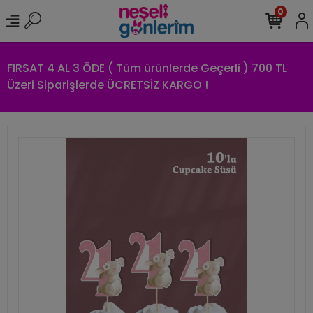
0
FIRSAT 4 AL 3 ÖDE ( Tüm ürünlerde Geçerli ) 700 TL
Üzeri Siparişlerde ÜCRETSİZ KARGO !