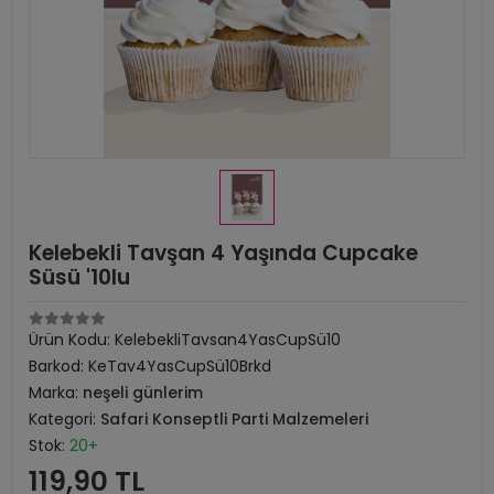
Kelebekli Tavşan 4 Yaşında Cupcake
Süsü '10lu
Ürün Kodu:
KelebekliTavsan4YasCupSü10
Barkod:
KeTav4YasCupSü10Brkd
Marka:
neşeli günlerim
Kategori:
Safari Konseptli Parti Malzemeleri
Stok:
20+
119,90 TL