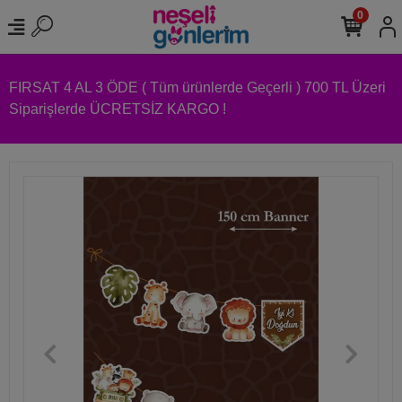
0
FIRSAT 4 AL 3 ÖDE ( Tüm ürünlerde Geçerli ) 700 TL Üzeri
Siparişlerde ÜCRETSİZ KARGO !