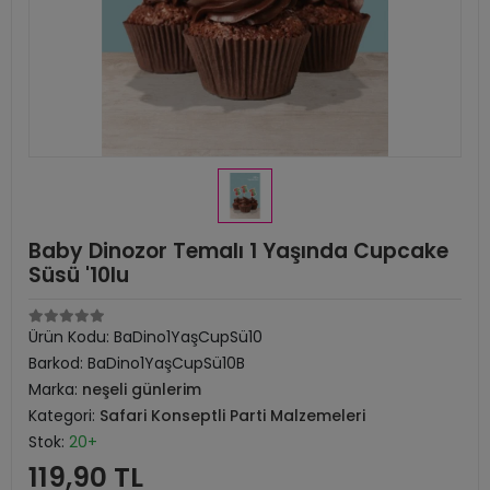
Baby Dinozor Temalı 1 Yaşında Cupcake
Süsü '10lu
Ürün Kodu:
BaDino1YaşCupSü10
Barkod:
BaDino1YaşCupSü10B
Marka:
neşeli günlerim
Kategori:
Safari Konseptli Parti Malzemeleri
Stok:
20+
119,90 TL