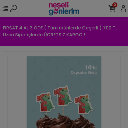
0
FIRSAT 4 AL 3 ÖDE ( Tüm ürünlerde Geçerli ) 700 TL
Üzeri Siparişlerde ÜCRETSİZ KARGO !