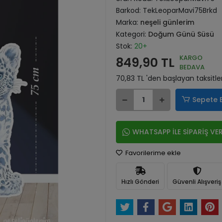
Barkod:
TekLeoparMavi75Brkd
Marka:
neşeli günlerim
Kategori:
Doğum Günü Süsü
Stok:
20+
KARGO
849,90 TL
BEDAVA
70,83 TL 'den başlayan taksitle
Sepete 
WHATSAPP İLE SİPARİŞ VE
Favorilerime ekle
Hızlı Gönderi
Güvenli Alışveriş