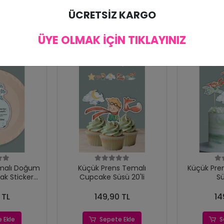
ÜCRETSİZ KARGO
ÜYE OLMAK İÇİN TIKLAYINIZ
malı Doğum
Küçük Prens Temalı
Küçük Pre
ak Sticker
Cupcake Süsü 20'li
Sü
15'li
 TL
149,90 TL
14
 Ekle
Sepete Ekle
S