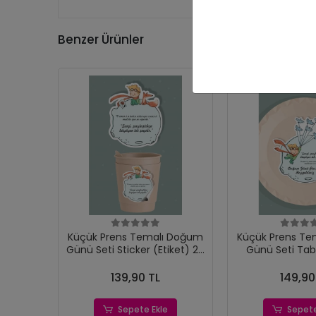
Benzer Ürünler
Küçük Prens Temalı Doğum
Küçük Prens Te
Günü Seti Sticker (Etiket) 20
Günü Seti Tab
'li
(Etiket) 
139,90 TL
149,90
Sepete Ekle
Sepete