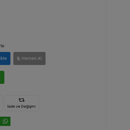
rle
Ekle
Hemen Al
R
İade ve Değişim