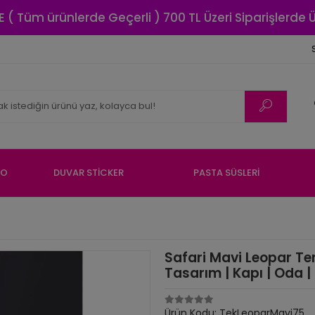
E ( Tüm ürünlerde Geçerli ) 700 TL Üzeri Siparişlerde
NO
DUVAR STİCKER
PASTA SÜSLERİ
Safari Mavi Leopar Te
Tasarım | Kapı | Oda |
Ürün Kodu:
TekLeoparMavi75