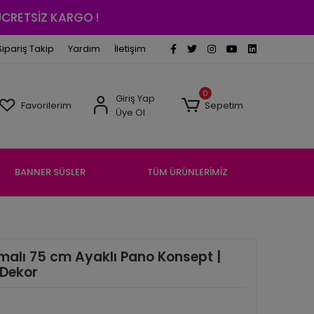
 ÜCRETSİZ KARGO !
Sipariş Takip
Yardım
İletişim
0
Giriş Yap
Favorilerim
Sepetim
Üye Ol
BANNER SÜSLER
TÜM ÜRÜNLERİMİZ
malı 75 cm Ayaklı Pano Konsept |
 Dekor