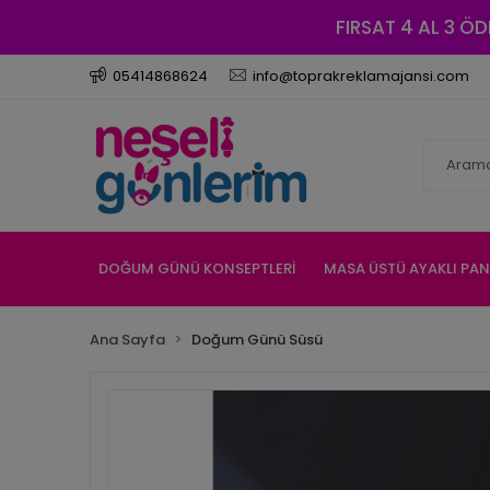
FIRSAT 4 AL 3 ÖD
05414868624
info@toprakreklamajansi.com
DOĞUM GÜNÜ KONSEPTLERİ
MASA ÜSTÜ AYAKLI PA
Ana Sayfa
Doğum Günü Süsü