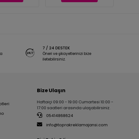
7 / 24 DESTEK
ya
Öneri ve şikayetlerinizi bize
iletebilirsiniz.
Bize Ulaşın
Haftaiçi 09:00 - 19:00 Cumartesi 10:00 -
tleri
17:00 saatleri arasında ulaşabilirsiniz.
no
05414868624
info@toprakreklamajansi.com