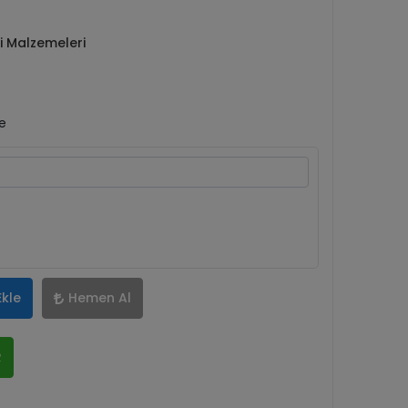
ti Malzemeleri
le
Ekle
Hemen Al
R