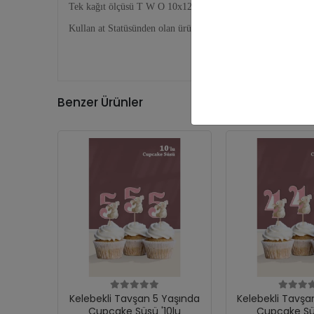
Tek kağıt ölçüsü T W O 10x12 cm, Yapraklar 7,5x8,5cm Topl
Kullan at Statüsünden olan ürünler olduğundan ürün iadesi ka
Benzer Ürünler
Kelebekli Tavşan 5 Yaşında
Kelebekli Tavşa
Cupcake Süsü '10lu
Cupcake Süs