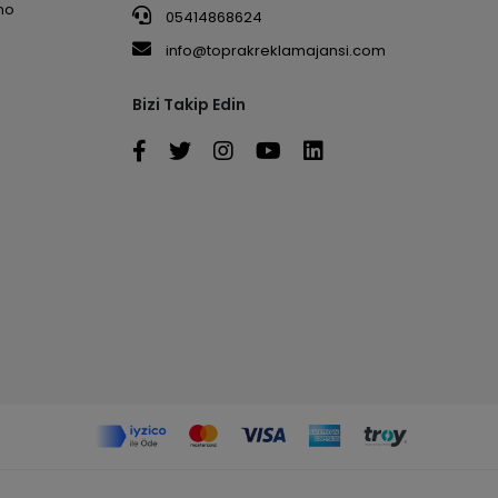
no
05414868624
info@toprakreklamajansi.com
Bizi Takip Edin