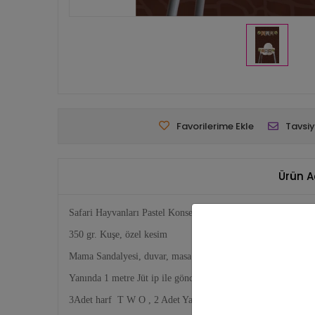
Favorilerime Ekle
Tavsiy
Ürün A
Safari Hayvanları Pastel Konseptli TWO Banner
350 gr. Kuşe, özel kesim
Mama Sandalyesi, duvar, masa önü gibi dilediğiniz yerde dekor
Yanında 1 metre Jüt ip ile gönderilmektedir.
3Adet harf T W O , 2 Adet Yaprak toplam 5 adet