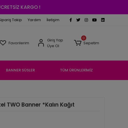
 ÜCRETSİZ KARGO !
Sipariş Takip
Yardım
İletişim
0
Giriş Yap
Favorilerim
Sepetim
Üye Ol
BANNER SÜSLER
TÜM ÜRÜNLERİMİZ
tel TWO Banner *Kalın Kağıt
S