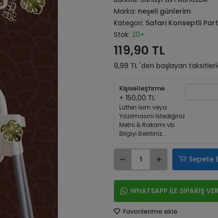
Marka:
neşeli günlerim
Kategori:
Safari Konseptli Par
Stok:
20+
119,90 TL
9,99 TL 'den başlayan taksitler
Kişiselleştirme
+ 150,00 TL
Lütfen İsim veya
Yazılmasını İstediğiniz
Metni & Rakamı vb.
Bilgiyi Belirtiniz...
Sepete 
WHATSAPP İLE SİPARİŞ VE
Favorilerime ekle