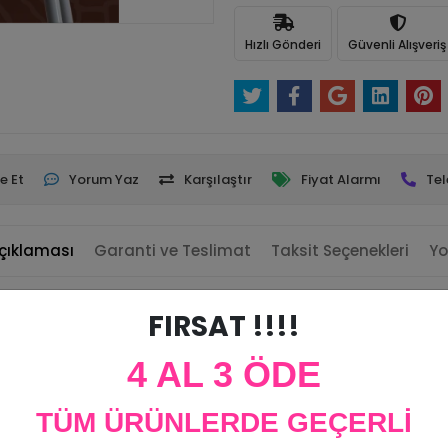
Hızlı Gönderi
Güvenli Alışveriş
e Et
Yorum Yaz
Karşılaştır
Fiyat Alarmı
Tel
çıklaması
Garanti ve Teslimat
Taksit Seçenekleri
Yo
FIRSAT !!!!
4 AL 3 ÖDE
 olarak kullanabilirsiniz.
TÜM ÜRÜNLERDE GEÇERLİ