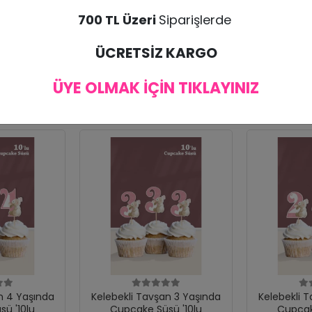
am 45 cm genişliğindedir.
700 TL Üzeri
Siparişlerde
bul edilmemektedir. Ürünün zarar görmesi halinde tekrar ürün gönderimi yapılı
ÜCRETSİZ KARGO
ÜYE OLMAK İÇİN TIKLAYINIZ
n 4 Yaşında
Kelebekli Tavşan 3 Yaşında
Kelebekli 
ü '10lu
Cupcake Süsü '10lu
Cupcak