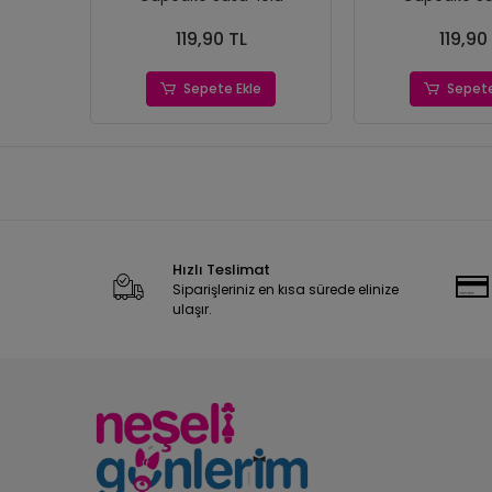
119,90 TL
119,90
Sepete Ekle
Sepete
Hızlı Teslimat
Siparişleriniz en kısa sürede elinize
ulaşır.