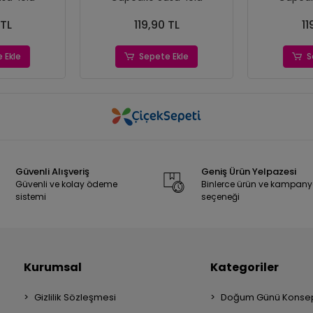
 TL
119,90 TL
11
 Ekle
Sepete Ekle
S
Güvenli Alışveriş
Geniş Ürün Yelpazesi
Güvenli ve kolay ödeme
Binlerce ürün ve kampan
sistemi
seçeneği
Kurumsal
Kategoriler
Gizlilik Sözleşmesi
Doğum Günü Konsep