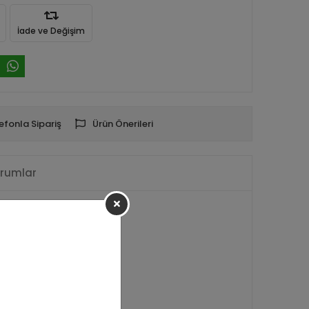
İade ve Değişim
efonla Sipariş
Ürün Önerileri
rumlar