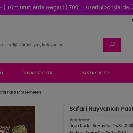
E ( Tüm ürünlerde Geçerli ) 700 TL Üzeri Siparişlerde
NO
DUVAR STİCKER
PASTA SÜSLERİ
ptli Parti Malzemeleri
Safari Hayvanları Pas
Ürün Kodu:
SaHayPasTwBn02S
Barkod:
SaHayPasTwBn02BA