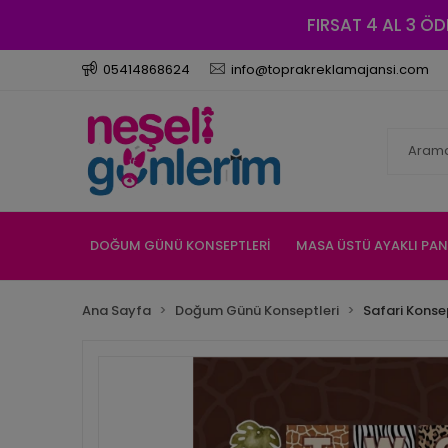
FIRSAT 4 AL 3 ÖD
05414868624
info@toprakreklamajansi.com
DOĞUM GÜNÜ KONSEPTLERİ
MASA ÜSTÜ AYAKLI PA
Ana Sayfa
Doğum Günü Konseptleri
Safari Konse