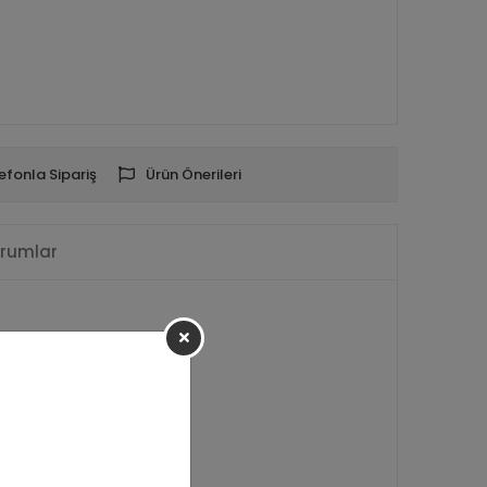
efonla Sipariş
Ürün Önerileri
rumlar