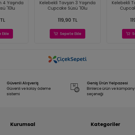
n 4 Yaşında
Kelebekli Tavşan 3 Yaşında
Kelebekli 
ü '10lu
Cupcake Süsü '10lu
Cupcak
 TL
119,90 TL
11
 Ekle
Sepete Ekle
S
Güvenli Alışveriş
Geniş Ürün Yelpazesi
Güvenli ve kolay ödeme
Binlerce ürün ve kampan
sistemi
seçeneği
Kurumsal
Kategoriler