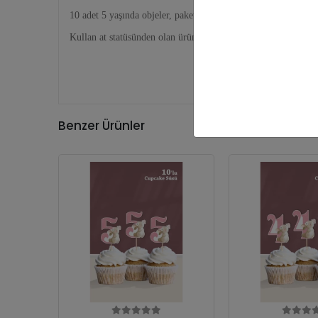
10 adet 5 yaşında objeler, paket halinde gönderilir.
Kullan at statüsünden olan ürünler olduğundan ürün iadesi ka
Benzer Ürünler