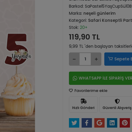
Barkod:
SaPastel5YaşCupSü10B
Marka:
neşeli günlerim
Kategori:
Safari Konseptli Par
Stok:
20+
119,90 TL
9,99 TL 'den başlayan taksitler
Sepete 
WHATSAPP İLE SİPARİŞ VE
Favorilerime ekle
Hızlı Gönderi
Güvenli Alışveriş