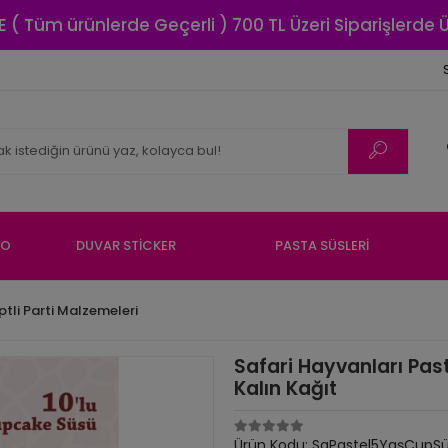
E ( Tüm ürünlerde Geçerli ) 700 TL Üzeri Siparişlerde
NO
DUVAR STİCKER
PASTA SÜSLERİ
ptli Parti Malzemeleri
Safari Hayvanları Pas
Kalın Kağıt
Ürün Kodu:
SaPastel5YaşCupSü