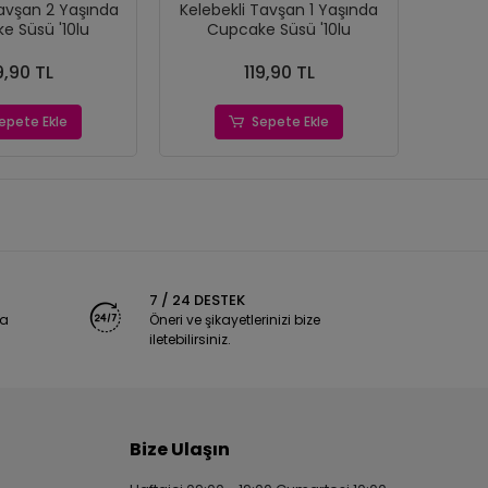
Tavşan 2 Yaşında
Kelebekli Tavşan 1 Yaşında
Keleb
e Süsü '10lu
Cupcake Süsü '10lu
Yaşın
9,90 TL
119,90 TL
epete Ekle
Sepete Ekle
7 / 24 DESTEK
ya
Öneri ve şikayetlerinizi bize
iletebilirsiniz.
Bize Ulaşın