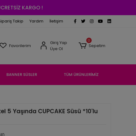
 ÜCRETSİZ KARGO !
Sipariş Takip
Yardım
İletişim
0
Giriş Yap
Favorilerim
Sepetim
Üye Ol
BANNER SÜSLER
TÜM ÜRÜNLERİMİZ
tel 5 Yaşında CUPCAKE Süsü *10'lu
10