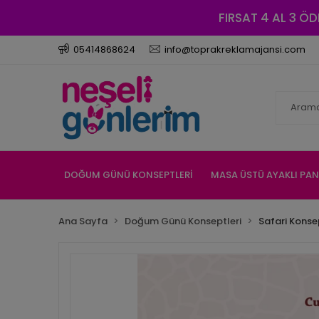
FIRSAT 4 AL 3 ÖD
05414868624
info@toprakreklamajansi.com
DOĞUM GÜNÜ KONSEPTLERİ
MASA ÜSTÜ AYAKLI PA
Ana Sayfa
Doğum Günü Konseptleri
Safari Konse