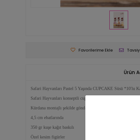
Favorilerime Ekle
Tavsiy
Ürün A
Safari Hayvanları Pastel 5 Yaşında CUPCAKE Süsü *10'lu Ka
Safari Hayvanları konseptli cupcake süsü
Kürdana montajlı şekilde gönderilir.
4,5 cm ebatlarında
350 gr kuşe kağıt baskılı
Özel kesim figürler