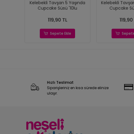
Kelebekli Tavşan 5 Yaşında
Kelebekli Tavşa
Cupcake Süsü '10lu
Cupcake Süs
119,90 TL
119,90
Sepete Ekle
Sepete
Hızlı Teslimat
Siparişleriniz en kısa sürede elinize
ulaşır.