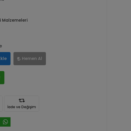
ti Malzemeleri
le
Ekle
Hemen Al
R
İade ve Değişim