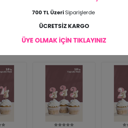
700 TL Üzeri
Siparişlerde
bul edilmemektedir. Ürünün zarar görmesi halinde tekrar ürün gönderimi yapılı
ÜCRETSİZ KARGO
ÜYE OLMAK İÇİN TIKLAYINIZ