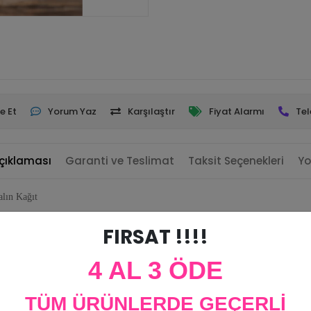
e Et
Yorum Yaz
Karşılaştır
Fiyat Alarmı
Tel
çıklaması
Garanti ve Teslimat
Taksit Seçenekleri
Yo
lın Kağıt
FIRSAT !!!!
4 AL 3 ÖDE
TÜM ÜRÜNLERDE GEÇERLİ