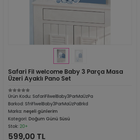
Safari Fil welcome Baby 3 Parça Masa
Üzeri Ayaklı Pano Set
Ürün Kodu:
SafariFilwelBaby3ParMaÜzPa
Barkod:
SfriFlwelBaby3ParMaÜzPaBrkd
Marka:
neşeli günlerim
Kategori:
Doğum Günü Süsü
Stok:
20+
599,00 TL