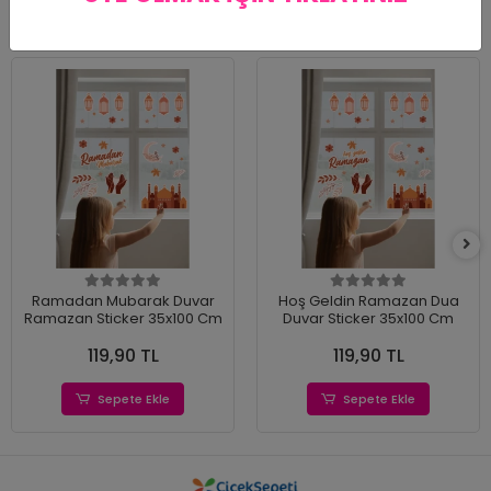
Benzer Ürünler
Ramadan Mubarak Duvar
Hoş Geldin Ramazan Dua
Ramazan Sticker 35x100 Cm
Duvar Sticker 35x100 Cm
119,90 TL
119,90 TL
Sepete Ekle
Sepete Ekle