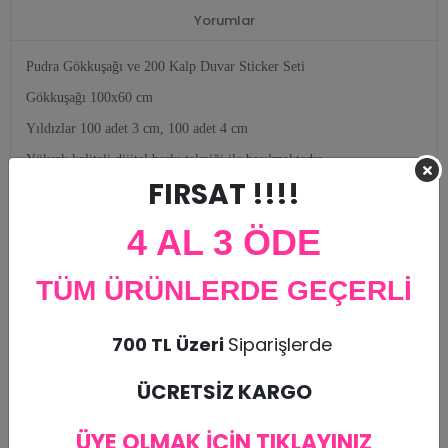
Yorumlar
Pudra Gökkuşağı ve 200 Kalp Duvar Sticker Seti
Gökkuşağı 100x60 cm
Yıldızlar 100 adet 3 cm, 100 adet 4 cm
Yüksek kaliteli dijital baskı tekniği ile basılmaktadır.
FIRSAT !!!!
Cam, duvar, metal, mobilya ve tüm düz zeminlere rahatça
yapıştırılabilir.
4 AL 3 ÖDE
Sudan etkilenmez, Kolay yırtılmaz
Kendinden yapışkanı sayesinde ekstra yapıştırıcı gerekmez.
TÜM ÜRÜNLERDE GEÇERLİ
Yapıştırılan yüzeyin temiz, düz ve pürüzsüz olması gerekmektedir.
Temizliği kimyasallar kullanmadan nemli bez ile yapılmalıdır.
700 TL Üzeri
Siparişlerde
ÜCRETSİZ KARGO
ÜYE OLMAK İÇİN TIKLAYINIZ