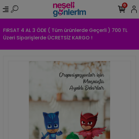
0
FIRSAT 4 AL 3 ÖDE ( Tüm ürünlerde Geçerli ) 700 TL
Üzeri Siparişlerde ÜCRETSİZ KARGO !