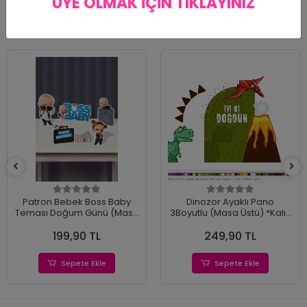
ÜYE OLMAK İÇİN TIKLAYINIZ
Benzer Ürünler
Patron Bebek Boss Baby
Dinozor Ayaklı Pano
Teması Doğum Günü (Masa
3Boyutlu (Masa Üstü) *Kalın
Üstü) *Kalın Kağıt
Kağıt
199,90 TL
249,90 TL
Sepete Ekle
Sepete Ekle