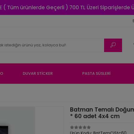
E ( Tüm ürünlerde Geçerli ) 700 TL Üzeri Siparişlerde
NO
DUVAR STİCKER
PASTA SÜSLERİ
Batman Temalı Doğum G
* 60 adet 4x4 cm
Ürün Kodu:
BatTemÇiStc60