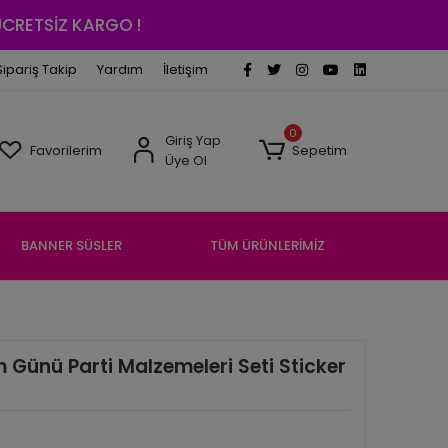
 ÜCRETSİZ KARGO !
Sipariş Takip
Yardım
İletişim
0
Giriş Yap
Favorilerim
Sepetim
Üye Ol
BANNER SÜSLER
TÜM ÜRÜNLERİMİZ
ünü Parti Malzemeleri Seti Sticker