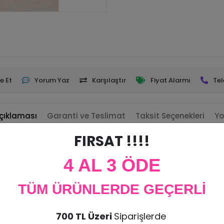
e Et
Yorum Yaz
Karşılaştır
Fiyat Alarmı
Tel
çıklaması
Garanti ve Teslimat
Taksit Seçenekleri
Yo
FIRSAT !!!!
rilmektedir.
4 AL 3 ÖDE
TÜM ÜRÜNLERDE GEÇERLİ
rün iadesi kabul edilmemektedir. Ürünün zarar görmesi halinde tekrar
700 TL Üzeri
Siparişlerde