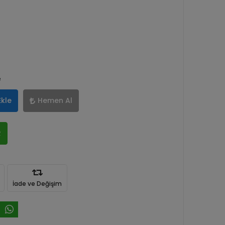
e
Ekle
Hemen Al
R
İade ve Değişim