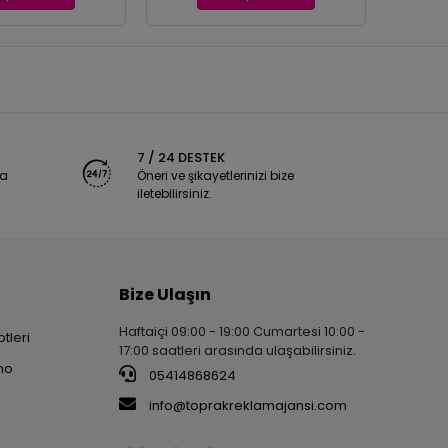
7 / 24 DESTEK
ya
Öneri ve şikayetlerinizi bize
iletebilirsiniz.
Bize Ulaşın
Haftaiçi 09:00 - 19:00 Cumartesi 10:00 -
tleri
17:00 saatleri arasında ulaşabilirsiniz.
no
05414868624
info@toprakreklamajansi.com