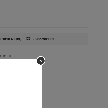
efonla Sipariş
Ürün Önerileri
rumlar
 ürün gönderimi yapılır.