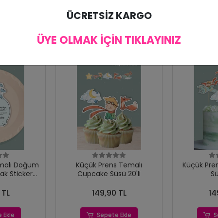
ÜCRETSİZ KARGO
ÜYE OLMAK İÇİN TIKLAYINIZ
malı Doğum
Küçük Prens Temalı
Küçük Pre
ak Sticker
Cupcake Süsü 20'li
Sü
15'li
 TL
149,90 TL
14
 Ekle
Sepete Ekle
S