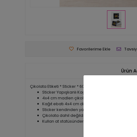
Favorilerime Ekle
Tavsiy
Ürün A
Çikolata Etiketi * Sticker * 60 adet paket halinde gönde
Sticker Yapışkanlı Kağıt
4x4 cm madlen çikolata için uygundur.
Kağıt ebatı 4x4 cm dir.
Sticker kendinden yapışkanlı kağıttır.
Çikolata dahil değildir.
Kullan at statüsünden olan ürünler olduğundan ü