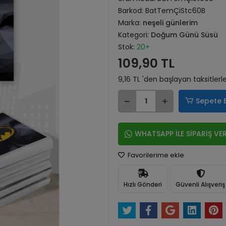
Barkod:
BatTemÇiStc60B
Marka:
neşeli günlerim
Kategori:
Doğum Günü Süsü
Stok:
20+
109,90 TL
9,16 TL 'den başlayan taksitlerl
Sepete 
WHATSAPP İLE SİPARİŞ VE
Favorilerime ekle
Hızlı Gönderi
Güvenli Alışveriş