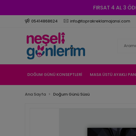
FIRSAT 4 AL 3 ÖD
05414868624
info@toprakreklamajansi.com
DOĞUM GÜNÜ KONSEPTLERİ
MASA ÜSTÜ AYAKLI PA
Ana Sayfa
Doğum Günü Süsü