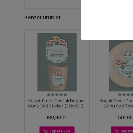
Benzer Ürünler
Küçük Prens Temalı Doğum
Küçük Prens Te
Günü Seti Sticker (Etiket) 20
Günü Seti Tab
'li
(Etiket) 
139,90 TL
149,90
Sepete Ekle
Sepete