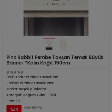
Pink Rabbit Pembe Tavşan Temalı Büyük
Banner *Kalın Kağıt 150cm
Ürün Kodu:
PiRabPeTavBykBan
Barkod:
PiRabPeTavBykBanB
Marka:
neşeli günlerim
Kategori:
Doğum Günü Süsü
Stok:
20+
159,90 TL
%13