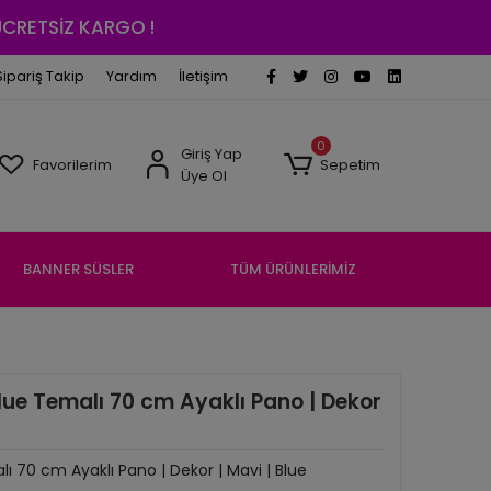
 ÜCRETSİZ KARGO !
Sipariş Takip
Yardım
İletişim
0
Giriş Yap
Favorilerim
Sepetim
Üye Ol
BANNER SÜSLER
TÜM ÜRÜNLERİMİZ
lue Temalı 70 cm Ayaklı Pano | Dekor
ı 70 cm Ayaklı Pano | Dekor | Mavi | Blue