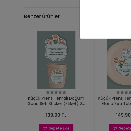
Benzer Ürünler
Küçük Prens Temalı Doğum
Küçük Prens Te
Günü Seti Sticker (Etiket) 20
Günü Seti Tab
'li
(Etiket) 
139,90 TL
149,90
Sepete Ekle
Sepete