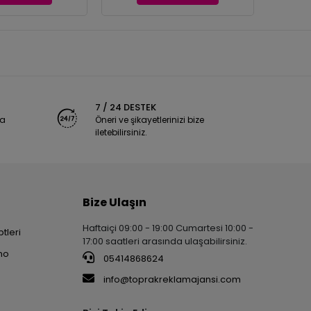
7 / 24 DESTEK
ya
Öneri ve şikayetlerinizi bize
iletebilirsiniz.
Bize Ulaşın
Haftaiçi 09:00 - 19:00 Cumartesi 10:00 -
tleri
17:00 saatleri arasında ulaşabilirsiniz.
no
05414868624
info@toprakreklamajansi.com