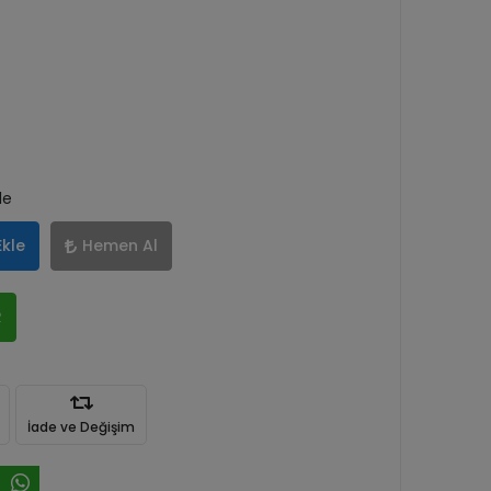
le
Ekle
Hemen Al
R
İade ve Değişim