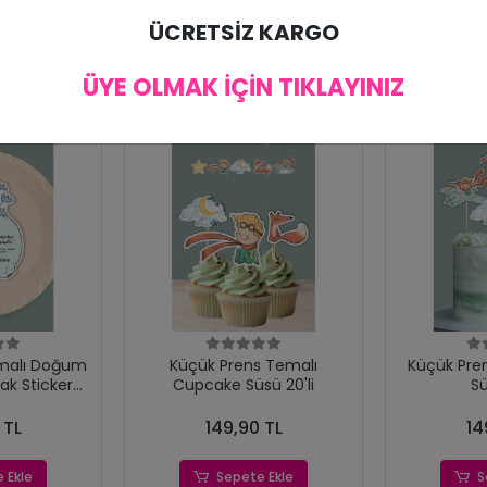
ÜCRETSİZ KARGO
ÜYE OLMAK İÇİN TIKLAYINIZ
malı Doğum
Küçük Prens Temalı
Küçük Pre
ak Sticker
Cupcake Süsü 20'li
Sü
15'li
 TL
149,90 TL
14
 Ekle
Sepete Ekle
S