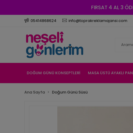
FIRSAT 4 AL 3 ÖD
05414868624
info@toprakreklamajansi.com
DOĞUM GÜNÜ KONSEPTLERİ
MASA ÜSTÜ AYAKLI PA
Ana Sayfa
Doğum Günü Süsü