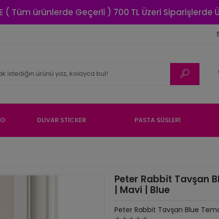
E ( Tüm ürünlerde Geçerli ) 700 TL Üzeri Siparişlerde
NO
DUVAR STİCKER
PASTA SÜSLERİ
Peter Rabbit Tavşan B
| Mavi | Blue
Peter Rabbit Tavşan Blue Temal