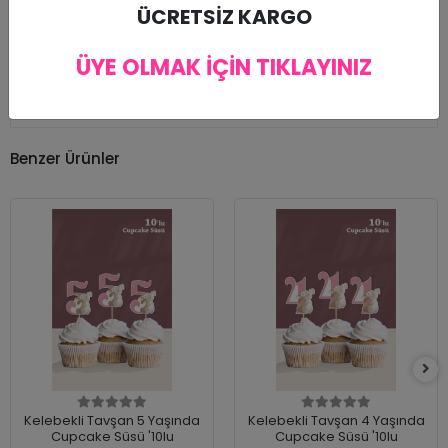
Kullan at statüsünden olan ürünler olduğundan ürün
ÜCRETSİZ KARGO
iadesi kabul edilmemektedir. Ürünün zarar görmesi
halinde tekrar ürün gönderimi yapılır.
ÜYE OLMAK İÇİN TIKLAYINIZ
Benzer Ürünler
Kelebekli Tavşan 5 Yaşında
Kelebekli Tavşan 4 Yaşında
Cupcake Süsü '10lu
Cupcake Süsü '10lu