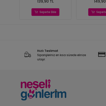
139,90 TL
149,90
Sepete Ekle
Sepete
Hızlı Teslimat
Siparişleriniz en kısa sürede elinize
ulaşır.