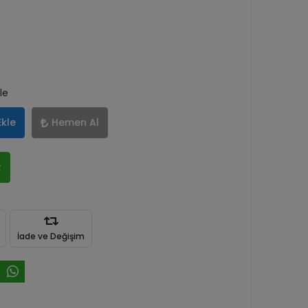
le
Ekle
Hemen Al
R
İade ve Değişim