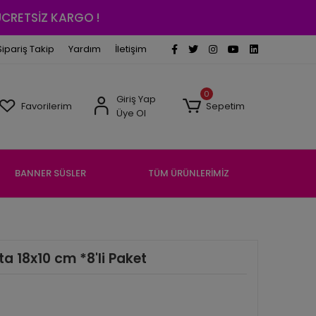
 ÜCRETSİZ KARGO !
Sipariş Takip
Yardım
İletişim
0
Giriş Yap
Favorilerim
Sepetim
Üye Ol
BANNER SÜSLER
TÜM ÜRÜNLERİMİZ
a 18x10 cm *8'li Paket