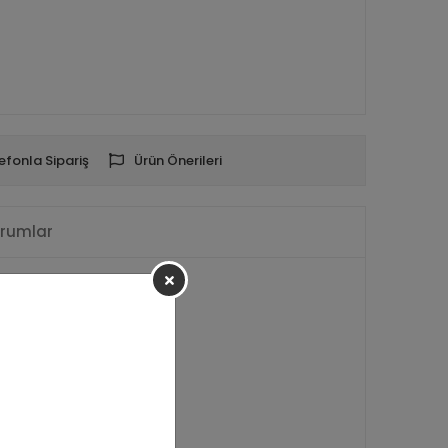
efonla Sipariş
Ürün Önerileri
rumlar