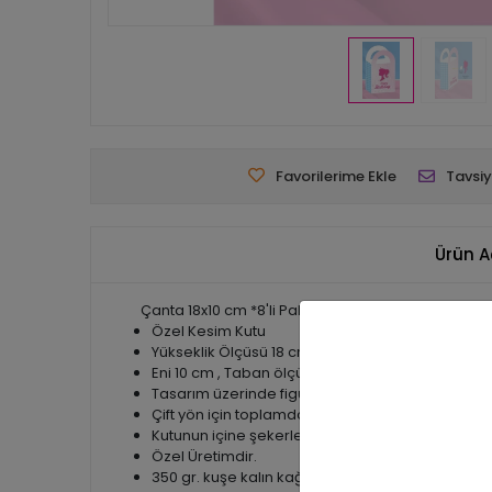
Favorilerime Ekle
Tavsiy
Ürün A
Çanta 18x10 cm *8'li Paket
Özel Kesim Kutu
Yükseklik Ölçüsü 18 cm
Eni 10 cm , Taban ölçüsü (derinlik) 4,5 cm dir.
Tasarım üzerinde figürler baskıdan ayrıca 3 boyu
Çift yön için toplamda 16 adet figürlü kartlar gö
Kutunun içine şekerleme, çikolata, anatharlık vs. 
Özel Üretimdir.
350 gr. kuşe kalın kağıt