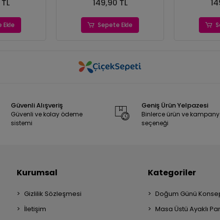
 TL
149,90 TL
14
 Ekle
Sepete Ekle
S
Güvenli Alışveriş
Geniş Ürün Yelpazesi
Güvenli ve kolay ödeme
Binlerce ürün ve kampan
sistemi
seçeneği
Kurumsal
Kategoriler
Gizlilik Sözleşmesi
Doğum Günü Konsep
İletişim
Masa Üstü Ayaklı Pa