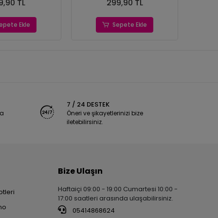
9,90 TL
299,90 TL
epete Ekle
Sepete Ekle
7 / 24 DESTEK
ya
Öneri ve şikayetlerinizi bize
iletebilirsiniz.
Bize Ulaşın
Haftaiçi 09:00 - 19:00 Cumartesi 10:00 -
tleri
17:00 saatleri arasında ulaşabilirsiniz.
no
05414868624