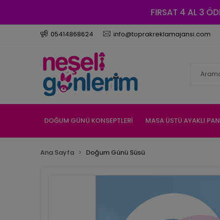
FIRSAT 4 AL 3 ÖD
05414868624
info@toprakreklamajansi.com
DOĞUM GÜNÜ KONSEPTLERİ
MASA ÜSTÜ AYAKLI PA
Ana Sayfa
Doğum Günü Süsü