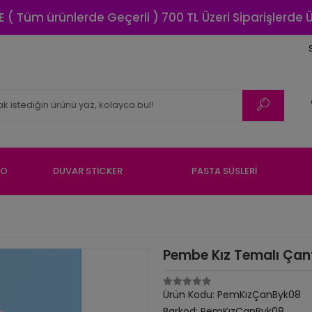
E ( Tüm ürünlerde Geçerli ) 700 TL Üzeri Siparişlerde
NO
DUVAR STİCKER
PASTA SÜSLERİ
Pembe Kız Temalı Çant
Ürün Kodu:
PemKızÇanByk08
Barkod:
PemKızÇanByk08