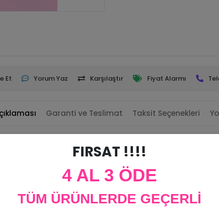
e Et
Yorum Yaz
Karşılaştır
Fiyat Alarmı
Tel
çıklaması
Garanti ve Teslimat
Taksit Seçenekleri
Yo
FIRSAT !!!!
4 AL 3 ÖDE
tlu olarak üzerine yapıştırılmaktadır. Boyut ve derinlik katmaktadır.
nderilmektedir.
gibi minik oyuncaklar gibi hediyelikler koyulabilir.
TÜM ÜRÜNLERDE GEÇERLİ