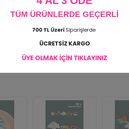
4 AL 3 ÖDE
TÜM ÜRÜNLERDE GEÇERLİ
700 TL Üzeri
Siparişlerde
ÜCRETSİZ KARGO
ÜYE OLMAK İÇİN TIKLAYINIZ