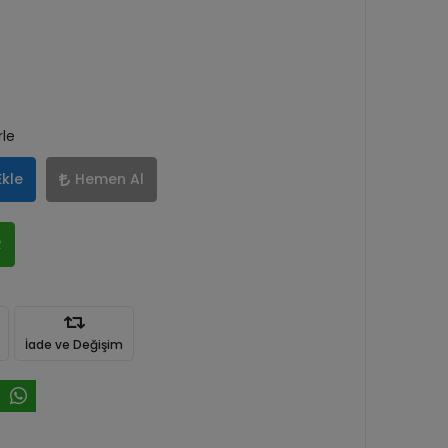
rle
Ekle
Hemen Al
R
İade ve Değişim