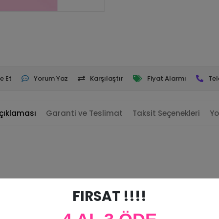
e Et
Yorum Yaz
Karşılaştır
Fiyat Alarmı
Tel
çıklaması
Garanti ve Teslimat
Taksit Seçenekleri
Yo
FIRSAT !!!!
unmaktadır.