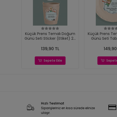
Küçük Prens Temalı Doğum
Küçük Prens Te
Günü Seti Sticker (Etiket) 20
Günü Seti Tab
'li
(Etiket) 
139,90 TL
149,90
Sepete Ekle
Sepete
Hızlı Teslimat
Siparişleriniz en kısa sürede elinize
ulaşır.