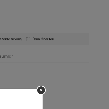
efonla Sipariş
Ürün Önerileri
rumlar