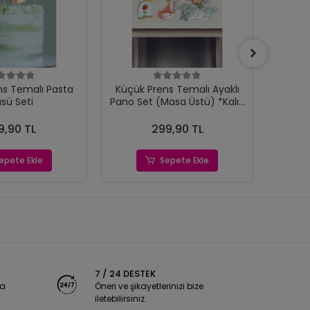
ns Temalı Pasta
Küçük Prens Temalı Ayaklı
Küçük 
sü Seti
Pano Set (Masa Üstü) *Kalın
günü
Kağıt
9,90 TL
299,90 TL
epete Ekle
Sepete Ekle
7 / 24 DESTEK
ya
Öneri ve şikayetlerinizi bize
iletebilirsiniz.