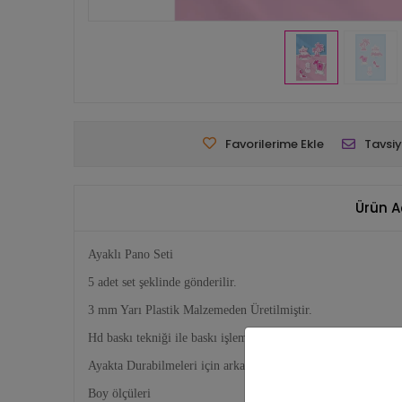
Favorilerime Ekle
Tavsiy
Ürün A
Ayaklı Pano Seti
5 adet set şeklinde gönderilir.
3 mm Yarı Plastik Malzemeden Üretilmiştir.
Hd baskı tekniği ile baskı işlemi gerçekleştirilmiştir.
Ayakta Durabilmeleri için arkalarında ayak mekanizması bul
Boy ölçüleri