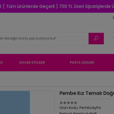
E ( Tüm ürünlerde Geçerli ) 700 TL Üzeri Siparişlerde
NO
DUVAR STİCKER
PASTA SÜSLERİ
Pembe Kız Temalı Doğ
Ürün Kodu:
PemKızAyPa
Barkod:
PemKızAyPaB