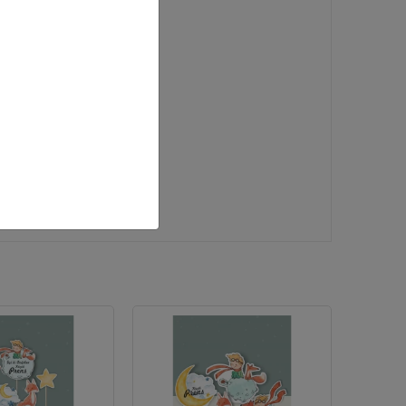
KARG
BEDAV