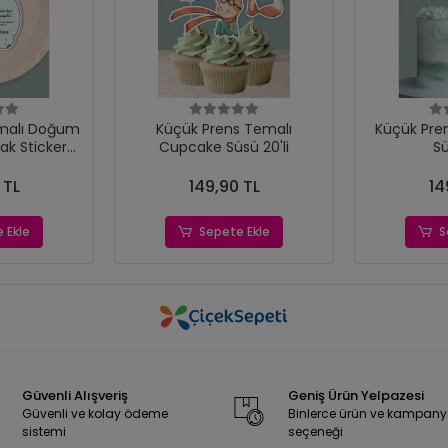
malı Doğum
Küçük Prens Temalı
Küçük Pre
ak Sticker
Cupcake Süsü 20'li
Sü
15'li
 TL
149,90 TL
14
 Ekle
Sepete Ekle
S
Güvenli Alışveriş
Geniş Ürün Yelpazesi
Güvenli ve kolay ödeme
Binlerce ürün ve kampan
sistemi
seçeneği