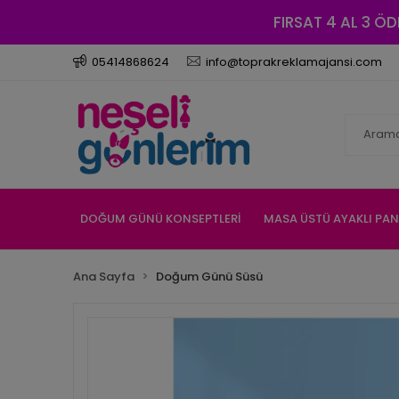
FIRSAT 4 AL 3 ÖD
05414868624
info@toprakreklamajansi.com
DOĞUM GÜNÜ KONSEPTLERİ
MASA ÜSTÜ AYAKLI PA
Ana Sayfa
Doğum Günü Süsü