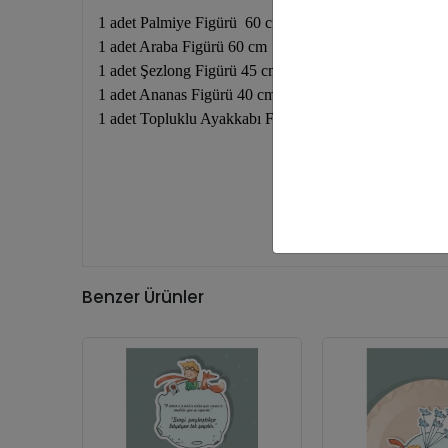
1 adet Palmiye Figürü 60 cm
1 adet Araba Figürü 60 cm
1 adet Şezlong Figürü 45 cm
1 adet Ananas Figürü 40 cm
1 adet Topluklu Ayakkabı Figürü 35 cm
Benzer Ürünler