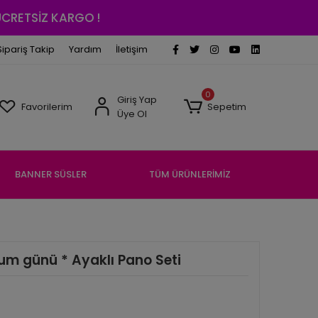
 ÜCRETSİZ KARGO !
Sipariş Takip
Yardım
İletişim
0
Giriş Yap
Favorilerim
Sepetim
Üye Ol
BANNER SÜSLER
TÜM ÜRÜNLERİMİZ
um günü * Ayaklı Pano Seti