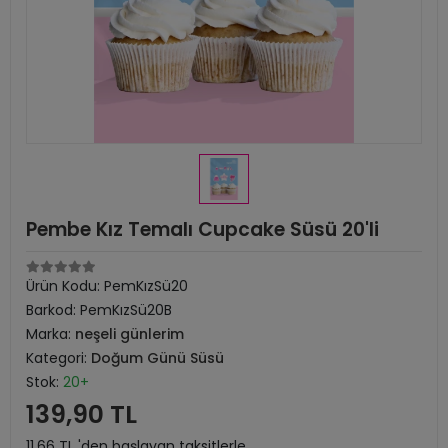
Pembe Kız Temalı Cupcake Süsü 20'li
Ürün Kodu:
PemKızSü20
Barkod:
PemKızSü20B
Marka:
neşeli günlerim
Kategori:
Doğum Günü Süsü
Stok:
20+
139,90 TL
11,66 TL 'den başlayan taksitlerle