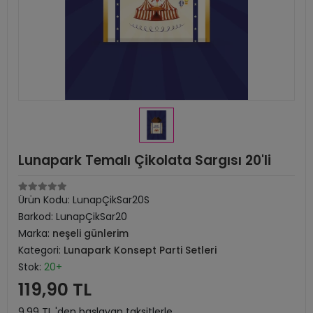
Lunapark Temalı Çikolata Sargısı 20'li
Ürün Kodu:
LunapÇikSar20S
Barkod:
LunapÇikSar20
Marka:
neşeli günlerim
Kategori:
Lunapark Konsept Parti Setleri
Stok:
20+
119,90 TL
9,99 TL 'den başlayan taksitlerle