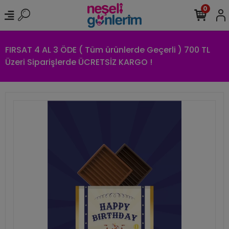
0
FIRSAT 4 AL 3 ÖDE ( Tüm ürünlerde Geçerli ) 700 TL
Üzeri Siparişlerde ÜCRETSİZ KARGO !