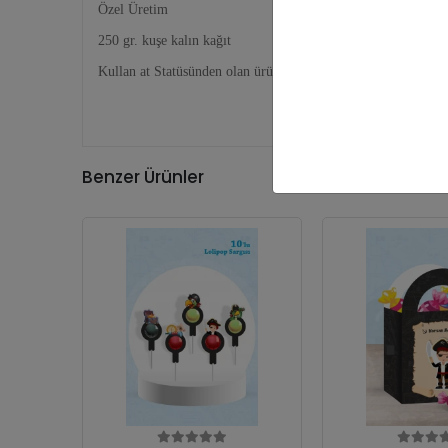
Özel Üretim
250 gr. kuşe kalın kağıt
Kullan at Statüsünden olan ürünler olduğundan ürün iadesi ka
Benzer Ürünler