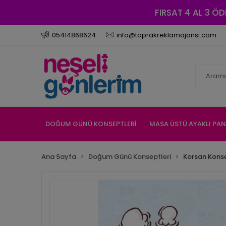
FIRSAT 4 AL 3 ÖD
05414868624
info@toprakreklamajansi.com
DOĞUM GÜNÜ KONSEPTLERİ
MASA ÜSTÜ AYAKLI PA
Ana Sayfa
Doğum Günü Konseptleri
Korsan Konse