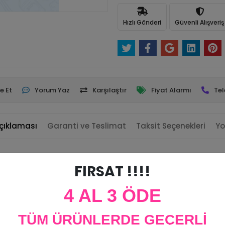
Hızlı Gönderi
Güvenli Alışveriş
e Et
Yorum Yaz
Karşılaştır
Fiyat Alarmı
Tel
çıklaması
Garanti ve Teslimat
Taksit Seçenekleri
Yo
FIRSAT !!!!
4 AL 3 ÖDE
TÜM ÜRÜNLERDE GEÇERLİ