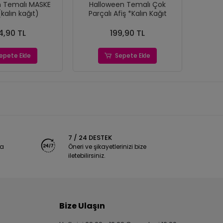
malı MASKE
Halloween Temalı Çok
Hallow
(kalın kağıt)
Parçalı Afiş *Kalın Kağıt
4,90 TL
199,90 TL
epete Ekle
Sepete Ekle
7 / 24 DESTEK
ya
Öneri ve şikayetlerinizi bize
iletebilirsiniz.
Bize Ulaşın