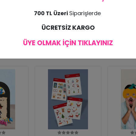
700 TL Üzeri
Siparişlerde
bul edilmemektedir. Ürünün zarar görmesi halinde tekrar ürün gönderimi yapılı
ÜCRETSİZ KARGO
ÜYE OLMAK İÇİN TIKLAYINIZ