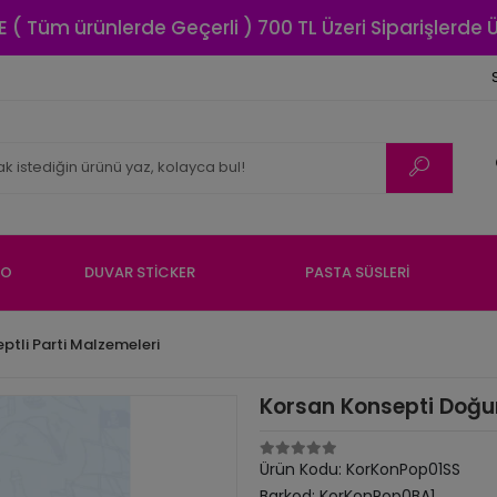
E ( Tüm ürünlerde Geçerli ) 700 TL Üzeri Siparişlerde
NO
DUVAR STİCKER
PASTA SÜSLERİ
ptli Parti Malzemeleri
Korsan Konsepti Doğum
Ürün Kodu:
KorKonPop01SS
Barkod:
KorKonPop0BA1