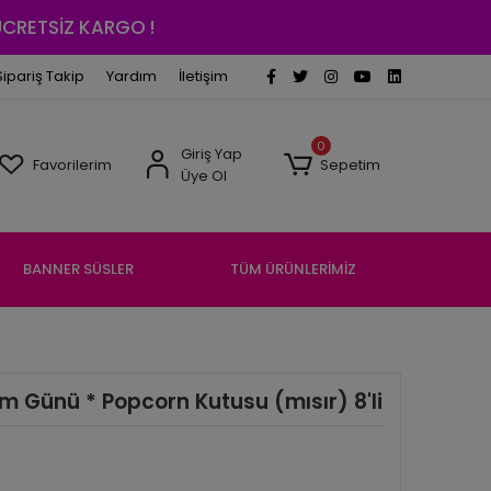
 ÜCRETSİZ KARGO !
Sipariş Takip
Yardım
İletişim
0
Giriş Yap
Favorilerim
Sepetim
Üye Ol
BANNER SÜSLER
TÜM ÜRÜNLERİMİZ
 Günü * Popcorn Kutusu (mısır) 8'li