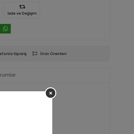
İade ve Değişim
efonla Sipariş
Ürün Önerileri
rumlar