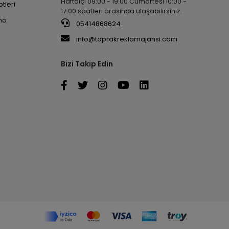
Haftaiçi 09:00 - 19:00 Cumartesi 10:00 -
tleri
17:00 saatleri arasında ulaşabilirsiniz.
no
05414868624
info@toprakreklamajansi.com
Bizi Takip Edin