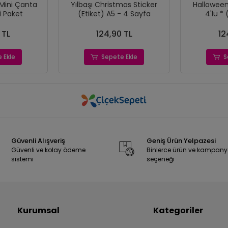
Mini Çanta
Yılbaşı Christmas Sticker
Halloween Te
i Paket
(Etiket) A5 - 4 Sayfa
4'lü * 
 TL
124,90 TL
12
 Ekle
Sepete Ekle
S
Güvenli Alışveriş
Geniş Ürün Yelpazesi
Güvenli ve kolay ödeme
Binlerce ürün ve kampan
sistemi
seçeneği
Kurumsal
Kategoriler