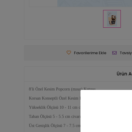
Favorilerime Ekle
Tavsiy
Ürün A
8'li Özel Kesim Popcorn (mısır) Kutusu
Korsan Konseptli Özel Kesim Kutu
Yükseklik Ölçüsü 10 - 11 cm civarında
Taban Ölçüsü 5 - 5.5 cm civarında
Üst Genişlik Ölçüsü 7 - 7.5 cm civarında