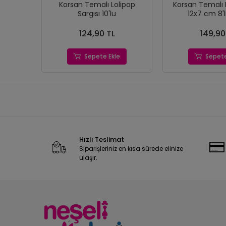
Korsan Temalı Lolipop
Korsan Temalı 
Sargısı 10'lu
12x7 cm 8'l
124,90 TL
149,90
Sepete Ekle
Sepete
Hızlı Teslimat
Siparişleriniz en kısa sürede elinize
ulaşır.