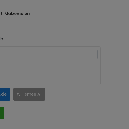
ti Malzemeleri
le
Ekle
Hemen Al
R