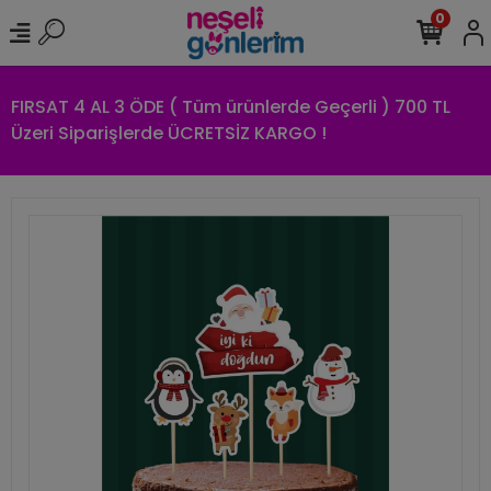
0
FIRSAT 4 AL 3 ÖDE ( Tüm ürünlerde Geçerli ) 700 TL
Üzeri Siparişlerde ÜCRETSİZ KARGO !