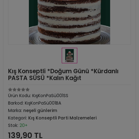
Kış Konseptli *Doğum Günü *Kürdanlı
PASTA SÜSÜ *Kalın Kağıt
Ürün Kodu:
KışKonPaSü001SS
Barkod:
KışKonPaSü001BA
Marka:
neşeli günlerim
Kategori:
Kış Konseptli Parti Malzemeleri
Stok:
20+
139,90 TL