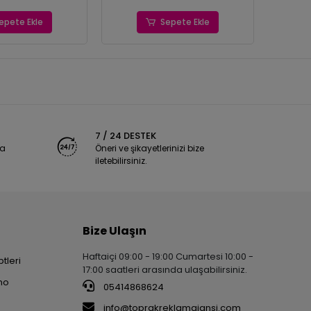
epete Ekle
Sepete Ekle
7 / 24 DESTEK
ya
Öneri ve şikayetlerinizi bize
iletebilirsiniz.
Bize Ulaşın
Haftaiçi 09:00 - 19:00 Cumartesi 10:00 -
tleri
17:00 saatleri arasında ulaşabilirsiniz.
no
05414868624
info@toprakreklamajansi.com