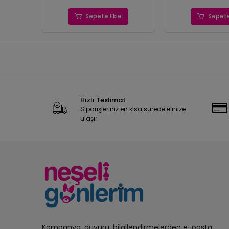
Sepete Ekle
Sepete
Hızlı Teslimat
Siparişleriniz en kısa sürede elinize
ulaşır.
Kampanya, duyuru, bilgilendirmelerden e-posta