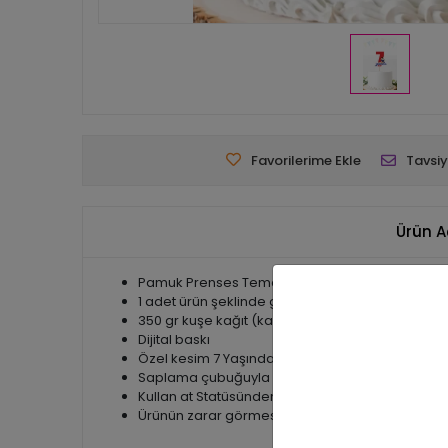
Favorilerime Ekle
Tavsiy
Ürün A
Pamuk Prenses Temalı 7 (yedi) Yaşında Pasta 
1 adet ürün şeklinde gönderilir.
350 gr kuşe kağıt (kartvizit kalınlığında ince kart
Dijital baskı
Özel kesim 7 Yaşında 10x8 cm kağıt ölçüsü
Saplama çubuğuyla gönderilmektedir.
Kullan at Statüsünden olan ürünler olduğundan 
Ürünün zarar görmesi halinde tekrar ürün gönder