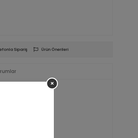
efonla Sipariş
Ürün Önerileri
rumlar