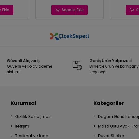
 Ekle
Sepete Ekle
S
Güvenli Alışveriş
Geniş Ürün Yelpazesi
Güvenli ve kolay ödeme
Binlerce ürün ve kampan
sistemi
seçeneği
Kurumsal
Kategoriler
Gizlilik Sözleşmesi
Doğum Günü Konsep
İletişim
Masa Üstü Ayaklı Pa
Teslimat ve İade
Duvar Sticker