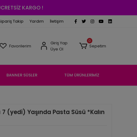
 ÜCRETSİZ KARGO !
Sipariş Takip
Yardım
İletişim
0
Giriş Yap
Favorilerim
Sepetim
Üye Ol
BANNER SÜSLER
TÜM ÜRÜNLERİMİZ
7 (yedi) Yaşında Pasta Süsü *Kalın