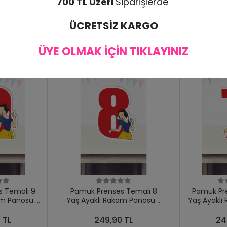
700 TL Üzeri
Siparişlerde
ÜCRETSİZ KARGO
ÜYE OLMAK İÇİN TIKLAYINIZ
 Temalı 9
Pamuk Prenses Temalı 8
Pamuk Pr
am Panosu -
Yaş Ayaklı Rakam Panosu -
Yaş Ayaklı
0 cm)
8 Yaş (40 cm)
7 Ya
 TL
249,90 TL
24