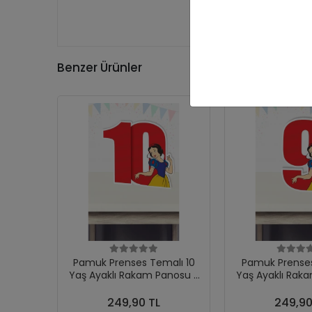
Benzer Ürünler
Pamuk Prenses Temalı 10
Pamuk Prenses
Yaş Ayaklı Rakam Panosu -
Yaş Ayaklı Rak
10 Yaş (40 cm)
9 Yaş (4
249,90 TL
249,90