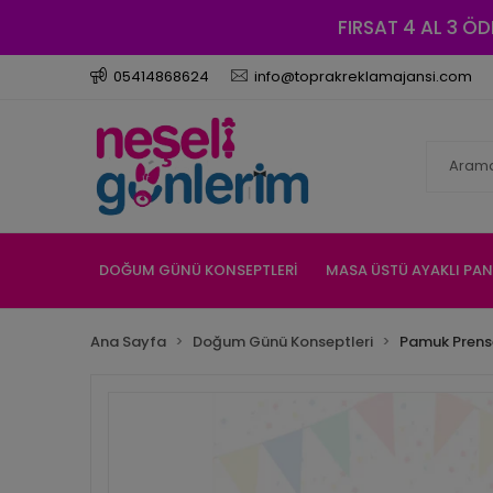
FIRSAT 4 AL 3 ÖD
05414868624
info@toprakreklamajansi.com
DOĞUM GÜNÜ KONSEPTLERİ
MASA ÜSTÜ AYAKLI PA
Ana Sayfa
Doğum Günü Konseptleri
Pamuk Prense