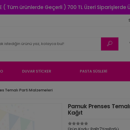
E ( Tüm ürünlerde Geçerli ) 700 TL Üzeri Siparişlerde
NO
DUVAR STİCKER
PASTA SÜSLERİ
s Temalı Parti Malzemeleri
Pamuk Prenses Temalı 
Kağıt
Ürün Kodu:
PaPr7YasPaSü