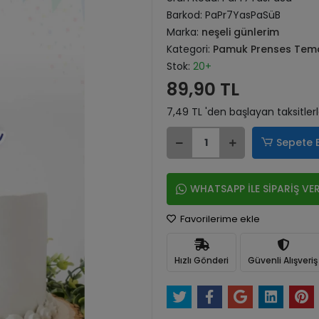
Barkod:
PaPr7YasPaSüB
Marka:
neşeli günlerim
Kategori:
Pamuk Prenses Temal
Stok:
20+
89,90 TL
7,49 TL 'den başlayan taksitler
Sepete 
WHATSAPP İLE SİPARİŞ VE
Favorilerime ekle
Hızlı Gönderi
Güvenli Alışveriş