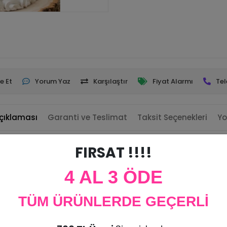
e Et
Yorum Yaz
Karşılaştır
Fiyat Alarmı
Tel
çıklaması
Garanti ve Teslimat
Taksit Seçenekleri
Yo
Süsü
FIRSAT !!!!
on)
4 AL 3 ÖDE
TÜM ÜRÜNLERDE GEÇERLİ
ürün iadesi kabul edilmemektedir.
imi yapılır.