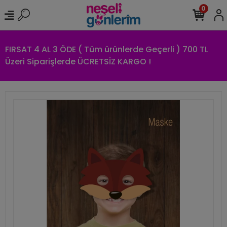
0
FIRSAT 4 AL 3 ÖDE ( Tüm ürünlerde Geçerli ) 700 TL
Üzeri Siparişlerde ÜCRETSİZ KARGO !