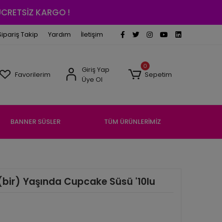
 ÜCRETSİZ KARGO !
Sipariş Takip
Yardım
İletişim
0
Giriş Yap
Favorilerim
Sepetim
Üye Ol
BANNER SÜSLER
TÜM ÜRÜNLERİMİZ
 (bir) Yaşında Cupcake Süsü '10lu