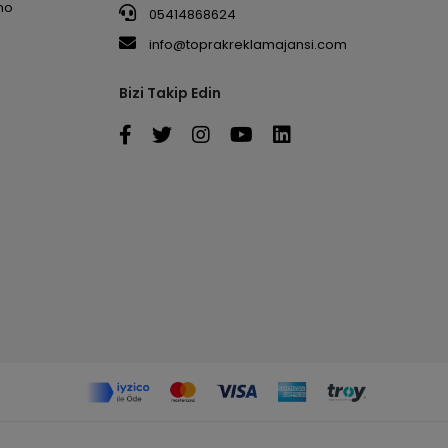
no
05414868624
info@toprakreklamajansi.com
Bizi Takip Edin