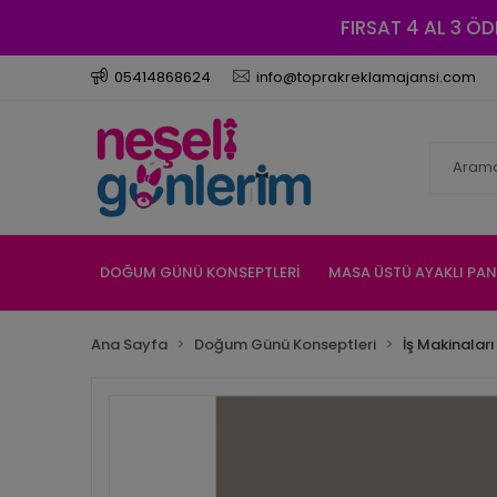
FIRSAT 4 AL 3 ÖD
05414868624
info@toprakreklamajansi.com
DOĞUM GÜNÜ KONSEPTLERİ
MASA ÜSTÜ AYAKLI PA
Ana Sayfa
Doğum Günü Konseptleri
İş Makinaları