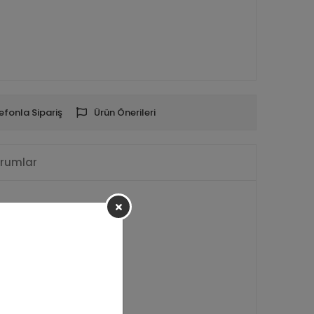
efonla Sipariş
Ürün Önerileri
rumlar