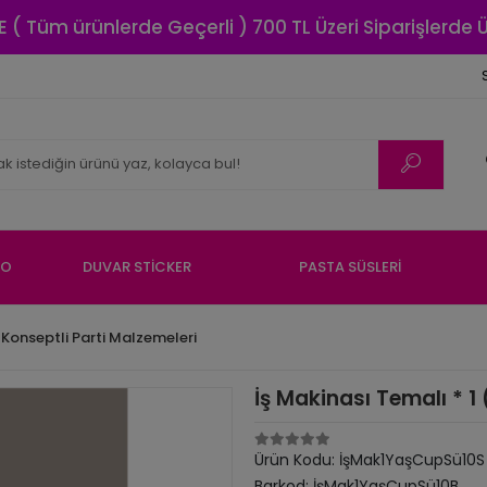
E ( Tüm ürünlerde Geçerli ) 700 TL Üzeri Siparişlerde
NO
DUVAR STİCKER
PASTA SÜSLERİ
 Konseptli Parti Malzemeleri
İş Makinası Temalı * 1
Ürün Kodu:
İşMak1YaşCupSü10S
Barkod:
İşMak1YaşCupSü10B