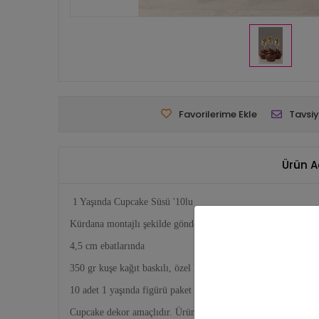
Favorilerime Ekle
Tavsiy
Ürün A
1 Yaşında Cupcake Süsü '10lu
Kürdana montajlı şekilde gönderilir.
4,5 cm ebatlarında
350 gr kuşe kağıt baskılı, özel kesim
10 adet 1 yaşında figürü paket halinde gönderilir.
Cupcake dekor amaçlıdır. Ürüne dahil değildir.