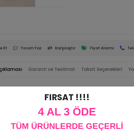
e Et
Yorum Yaz
Karşılaştır
Fiyat Alarmı
Tel
çıklaması
Garanti ve Teslimat
Taksit Seçenekleri
Yo
FIRSAT !!!!
4 AL 3 ÖDE
TÜM ÜRÜNLERDE GEÇERLİ