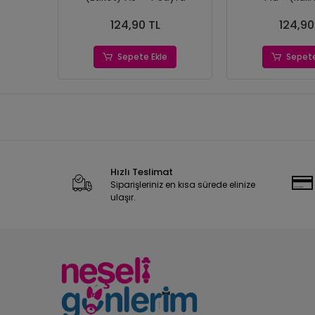
124,90 TL
124,90
Sepete Ekle
Sepete
Hızlı Teslimat
Siparişleriniz en kısa sürede elinize
ulaşır.