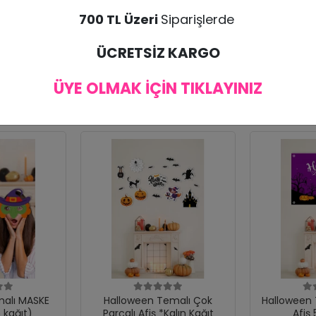
bul edilmemektedir. Ürünün kargoda zarar görmesi halinde tekrar ürün gönderim
700 TL Üzeri
Siparişlerde
ÜCRETSİZ KARGO
ÜYE OLMAK İÇİN TIKLAYINIZ
MASKE
Halloween Temalı Çok
Halloween 
n kağıt)
Parçalı Afiş *Kalın Kağıt
Afiş