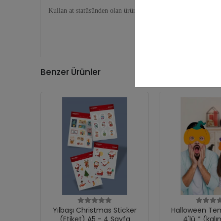
Kullan at statüsünden olan ürünler olduğundan ürün iadesi ka
Benzer Ürünler
Yılbaşı Christmas Sticker
Halloween Temalı 
(Etiket) A5 - 4 Sayfa
4'lü * (kalı