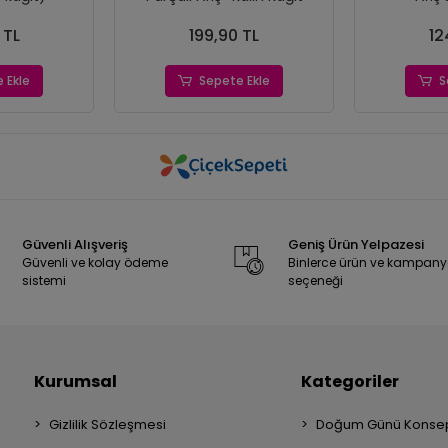
 TL
199,90 TL
12
 Ekle
Sepete Ekle
S
Güvenli Alışveriş
Geniş Ürün Yelpazesi
Güvenli ve kolay ödeme
Binlerce ürün ve kampan
sistemi
seçeneği
Kurumsal
Kategoriler
Gizlilik Sözleşmesi
Doğum Günü Konsep