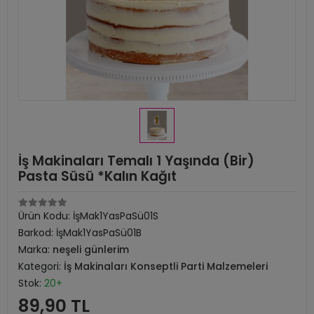
İş Makinaları Temalı 1 Yaşında (Bir)
Pasta Süsü *Kalın Kağıt
Ürün Kodu:
İşMak1YasPaSü01S
Barkod:
İşMak1YasPaSü01B
Marka:
neşeli günlerim
Kategori:
İş Makinaları Konseptli Parti Malzemeleri
Stok:
20+
89,90 TL