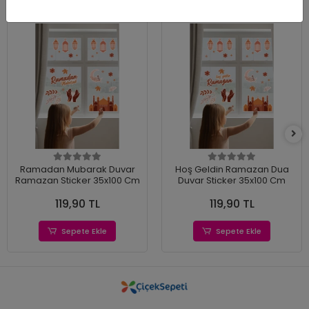
Ramadan Mubarak Duvar
Hoş Geldin Ramazan Dua
Ramazan Sticker 35x100 Cm
Duvar Sticker 35x100 Cm
119,90 TL
119,90 TL
Sepete Ekle
Sepete Ekle