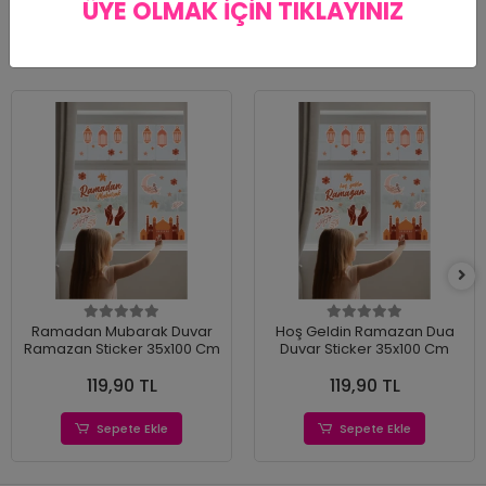
ÜYE OLMAK İÇİN TIKLAYINIZ
Benzer Ürünler
Ramadan Mubarak Duvar
Hoş Geldin Ramazan Dua
Ramazan Sticker 35x100 Cm
Duvar Sticker 35x100 Cm
119,90 TL
119,90 TL
Sepete Ekle
Sepete Ekle