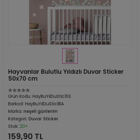
Hayvanlar Bulutlu Yıldızlı Duvar Sticker
50x70 cm
Ürün Kodu:
HayBuYılDuStic1SS
Barkod:
HayBuYılDuStic1BA
Marka:
neşeli günlerim
Kategori:
Duvar Sticker
Stok:
20+
159,90 TL