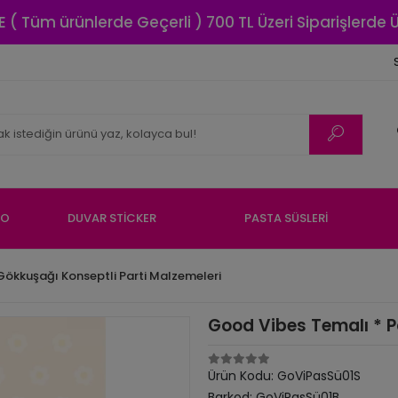
E ( Tüm ürünlerde Geçerli ) 700 TL Üzeri Siparişlerde
NO
DUVAR STİCKER
PASTA SÜSLERİ
ökkuşağı Konseptli Parti Malzemeleri
Good Vibes Temalı * P
Ürün Kodu:
GoViPasSü01S
Barkod:
GoViPasSü01B