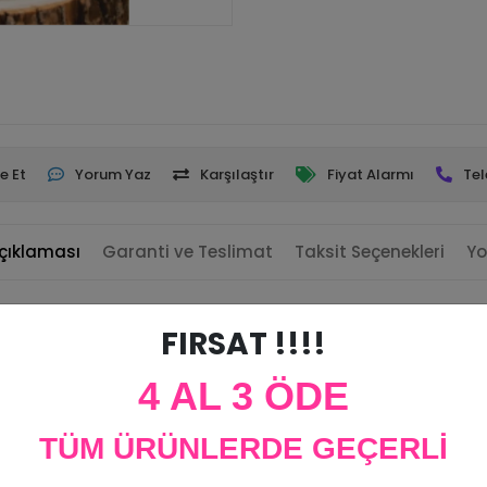
e Et
Yorum Yaz
Karşılaştır
Fiyat Alarmı
Tel
çıklaması
Garanti ve Teslimat
Taksit Seçenekleri
Yo
FIRSAT !!!!
4 AL 3 ÖDE
TÜM ÜRÜNLERDE GEÇERLİ