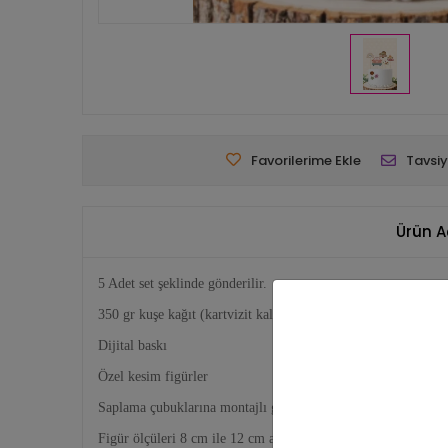
Favorilerime Ekle
Tavsiy
Ürün A
5 Adet set şeklinde gönderilir.
350 gr kuşe kağıt (kartvizit kalınlığında ince karton)
Dijital baskı
Özel kesim figürler
Saplama çubuklarına montajlı gönderilmektedir.
Figür ölçüleri 8 cm ile 12 cm arasında değişmektedir.