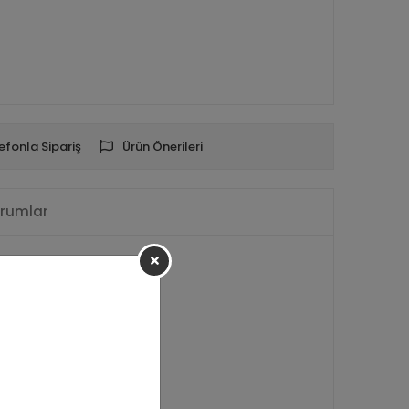
efonla Sipariş
Ürün Önerileri
rumlar