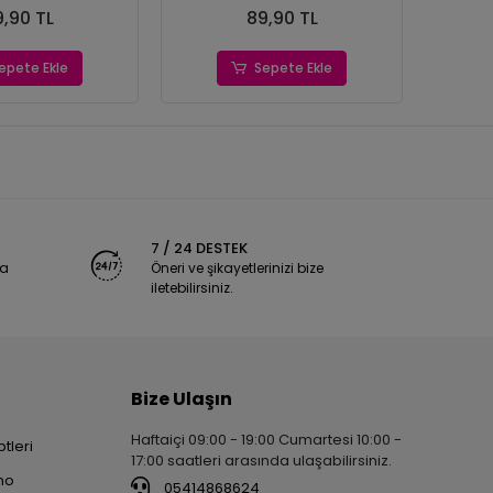
,90 TL
89,90 TL
epete Ekle
Sepete Ekle
7 / 24 DESTEK
ya
Öneri ve şikayetlerinizi bize
iletebilirsiniz.
Bize Ulaşın
Haftaiçi 09:00 - 19:00 Cumartesi 10:00 -
tleri
17:00 saatleri arasında ulaşabilirsiniz.
no
05414868624