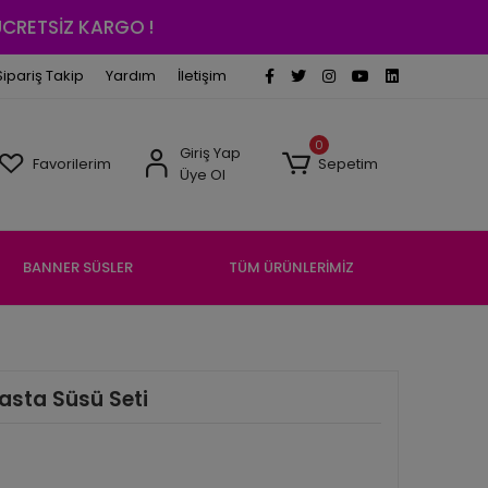
 ÜCRETSİZ KARGO !
Sipariş Takip
Yardım
İletişim
0
Giriş Yap
Favorilerim
Sepetim
Üye Ol
BANNER SÜSLER
TÜM ÜRÜNLERİMİZ
asta Süsü Seti