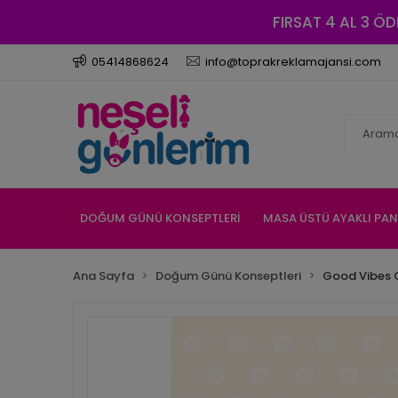
FIRSAT 4 AL 3 ÖD
05414868624
info@toprakreklamajansi.com
DOĞUM GÜNÜ KONSEPTLERİ
MASA ÜSTÜ AYAKLI PA
Ana Sayfa
Doğum Günü Konseptleri
Good Vibes G