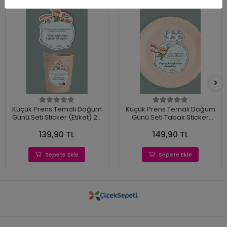
Küçük Prens Temalı Doğum
Küçük Prens Temalı Doğum
Günü Seti Sticker (Etiket) 20
Günü Seti Tabak Sticker
'li
(Etiket) 15'li
139,90 TL
149,90 TL
Sepete Ekle
Sepete Ekle