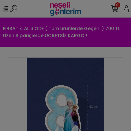
0
FIRSAT 4 AL 3 ÖDE ( Tüm ürünlerde Geçerli ) 700 TL
Üzeri Siparişlerde ÜCRETSİZ KARGO !