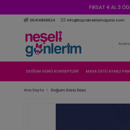
FIRSAT 4 AL 3 ÖD
05414868624
info@toprakreklamajansi.com
DOĞUM GÜNÜ KONSEPTLERİ
MASA ÜSTÜ AYAKLI PA
Ana Sayfa
Doğum Günü Süsü