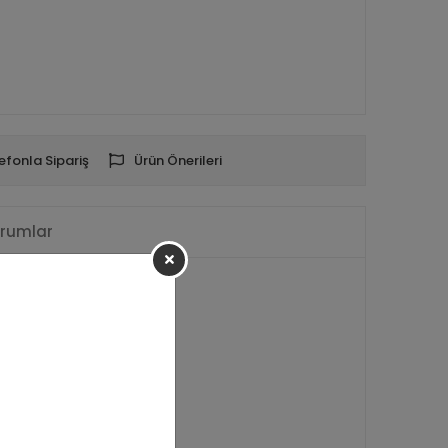
efonla Sipariş
Ürün Önerileri
rumlar
ir)
r gönderilir.