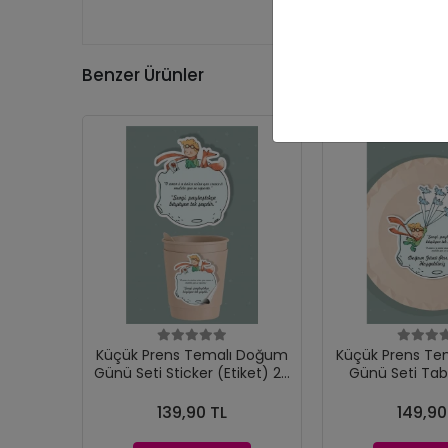
Benzer Ürünler
Küçük Prens Temalı Doğum
Küçük Prens Te
Günü Seti Sticker (Etiket) 20
Günü Seti Tab
'li
(Etiket) 
139,90 TL
149,90