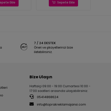
epete Ekle
Sepete Ekle
7 / 24 DESTEK
ya
Öneri ve şikayetlerinizi bize
iletebilirsiniz.
Bize Ulaşın
Haftaiçi 09:00 - 19:00 Cumartesi 10:00 -
tleri
17:00 saatleri arasında ulaşabilirsiniz.
no
05414868624
info@toprakreklamajansi.com