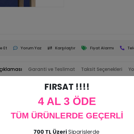
e Et
Yorum Yaz
Karşılaştır
Fiyat Alarmı
Tel
çıklaması
Garanti ve Teslimat
Taksit Seçenekleri
Yo
FIRSAT !!!!
ir.
4 AL 3 ÖDE
zması bulunmaktadır.
TÜM ÜRÜNLERDE GEÇERLİ
lemek İçin Kullanabilirsiniz.(Arkasına Bant ile Duvara Monte Edilebil
 kabul edilmeyip kargo sırasında hasar görmesi durumunda ürün tekra
700 TL Üzeri
Siparişlerde