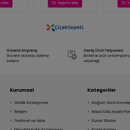
 Ekle
Sepete Ekle
S
Güvenli Alışveriş
Geniş Ürün Yelpazesi
Güvenli ve kolay ödeme
Binlerce ürün ve kampan
sistemi
seçeneği
Kurumsal
Kategoriler
Gizlilik Sözleşmesi
Doğum Günü Konsep
İletişim
Masa Üstü Ayaklı Pa
Teslimat ve İade
Duvar Sticker
Mesafeli Satış Sözleşmesi
Pasta Süsleri