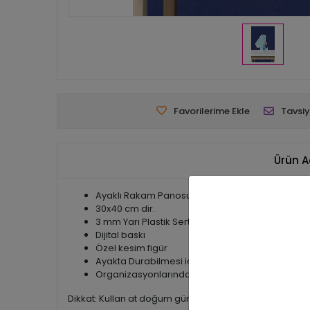
Favorilerime Ekle
Tavsiy
Ürün A
Ayaklı Rakam Panosu - 4 Yaş
30x40 cm dir.
3 mm Yarı Plastik Sert Malzemeden üretilmekted
Dijital baskı
Özel kesim figür
Ayakta Durabilmesi için arkasında ayak mekani
Organizasyonlarından sonra Bebek Odalarınızı Süs
Dikkat: Kullan at doğum günü süsleri olduğundan iade