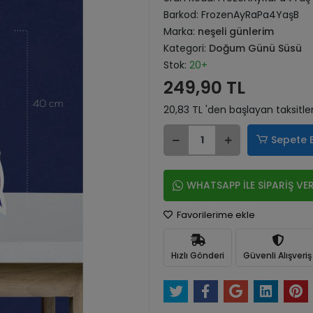
Barkod:
FrozenAyRaPa4YaşB
Marka:
neşeli günlerim
Kategori:
Doğum Günü Süsü
Stok:
20+
249,90 TL
20,83 TL 'den başlayan taksitle
Sepete 
WHATSAPP İLE SİPARİŞ VE
Favorilerime ekle
Hızlı Gönderi
Güvenli Alışveriş