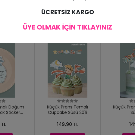
ÜCRETSİZ KARGO
ÜYE OLMAK İÇİN TIKLAYINIZ
malı Doğum
Küçük Prens Temalı
Küçük Pre
ak Sticker
Cupcake Süsü 20'li
Sü
15'li
 TL
149,90 TL
14