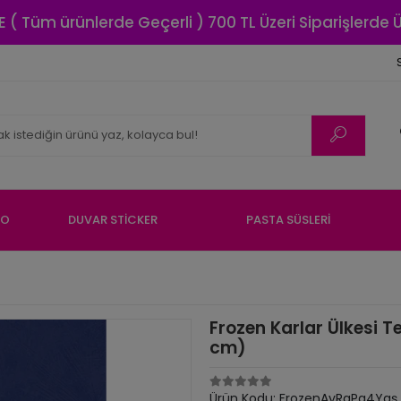
E ( Tüm ürünlerde Geçerli ) 700 TL Üzeri Siparişlerde
NO
DUVAR STİCKER
PASTA SÜSLERİ
Frozen Karlar Ülkesi 
cm)
Ürün Kodu:
FrozenAyRaPa4Yaş