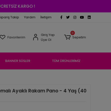
 ÜCRETSİZ KARGO !
Sipariş Takip
Yardım
İletişim
0
Giriş Yap
Favorilerim
Sepetim
Üye Ol
BANNER SÜSLER
TÜM ÜRÜNLERİMİZ
Temalı Ayaklı Rakam Pano - 4 Yaş (40