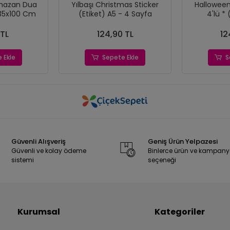
mazan Dua
Yılbaşı Christmas Sticker
Halloween Te
 35x100 Cm
(Etiket) A5 - 4 Sayfa
4'lü * 
 TL
124,90 TL
12
 Ekle
Sepete Ekle
S
Güvenli Alışveriş
Geniş Ürün Yelpazesi
Güvenli ve kolay ödeme
Binlerce ürün ve kampan
sistemi
seçeneği
Kurumsal
Kategoriler