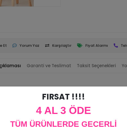
e Et
Yorum Yaz
Karşılaştır
Fiyat Alarmı
Tel
çıklaması
Garanti ve Teslimat
Taksit Seçenekleri
Yo
ılar
FIRSAT !!!!
4 AL 3 ÖDE
tırılabilir.
TÜM ÜRÜNLERDE GEÇERLİ