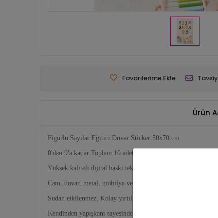
Favorilerime Ekle
Tavsiy
Ürün A
Figürlü Sayılar Eğitici Duvar Sticker 50x70 cm
0'dan 9'a kadar Toplam 10 adet 20 şer cm Hayvan Figürlü Say
Yüksek kaliteli dijital baskı tekniği ile basılmaktadır.
Cam, duvar, metal, mobilya ve tüm düz zeminlere rahatça yapış
Sudan etkilenmez, Kolay yırtılmaz
Kendinden yapışkanı sayesinde ekstra yapıştırıcı gerekmez.