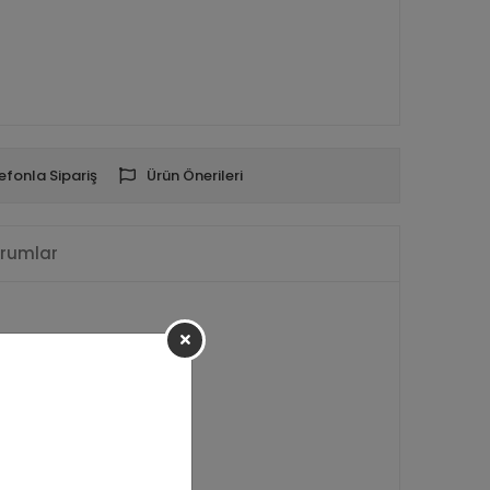
efonla Sipariş
Ürün Önerileri
rumlar