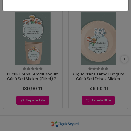
Küçük Prens Temalı Doğum
Küçük Prens Temalı Doğum
Günü Seti Sticker (Etiket) 20
Günü Seti Tabak Sticker
'li
(Etiket) 15'li
139,90 TL
149,90 TL
Sepete Ekle
Sepete Ekle