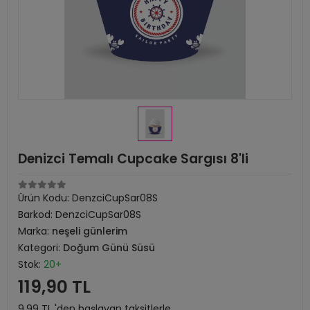
Denizci Temalı Cupcake Sargısı 8'li
Ürün Kodu:
DenzciCupSar08S
Barkod:
DenzciCupSar08S
Marka:
neşeli günlerim
Kategori:
Doğum Günü Süsü
Stok:
20+
119,90 TL
9,99 TL 'den başlayan taksitlerle