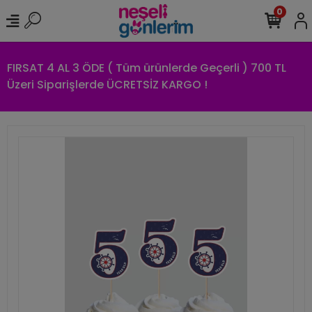
0
FIRSAT 4 AL 3 ÖDE ( Tüm ürünlerde Geçerli ) 700 TL
Üzeri Siparişlerde ÜCRETSİZ KARGO !