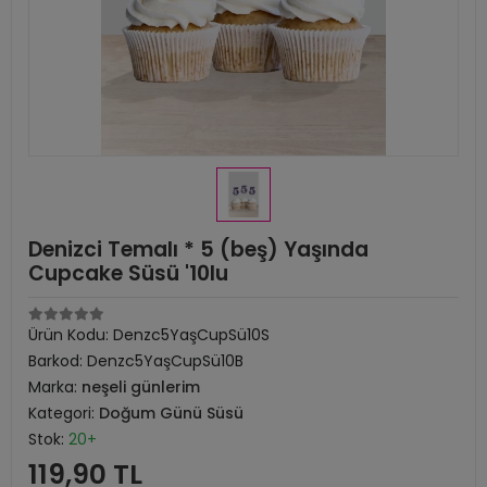
Denizci Temalı * 5 (beş) Yaşında
Cupcake Süsü '10lu
Ürün Kodu:
Denzc5YaşCupSü10S
Barkod:
Denzc5YaşCupSü10B
Marka:
neşeli günlerim
Kategori:
Doğum Günü Süsü
Stok:
20+
119,90 TL