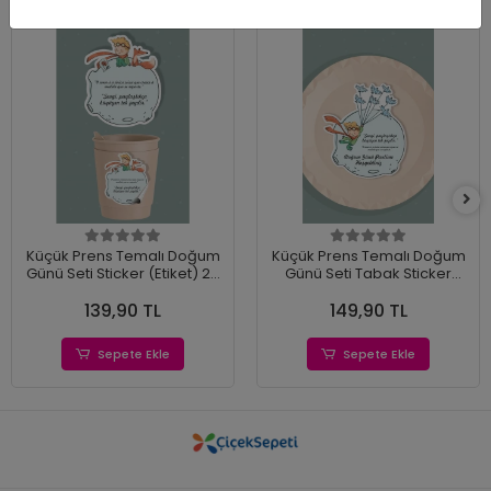
Küçük Prens Temalı Doğum
Küçük Prens Temalı Doğum
Günü Seti Sticker (Etiket) 20
Günü Seti Tabak Sticker
'li
(Etiket) 15'li
139,90 TL
149,90 TL
Sepete Ekle
Sepete Ekle