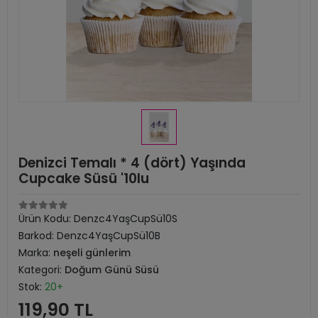
Denizci Temalı * 4 (dört) Yaşında
Cupcake Süsü '10lu
Ürün Kodu:
Denzc4YaşCupSü10S
Barkod:
Denzc4YaşCupSü10B
Marka:
neşeli günlerim
Kategori:
Doğum Günü Süsü
Stok:
20+
119,90 TL