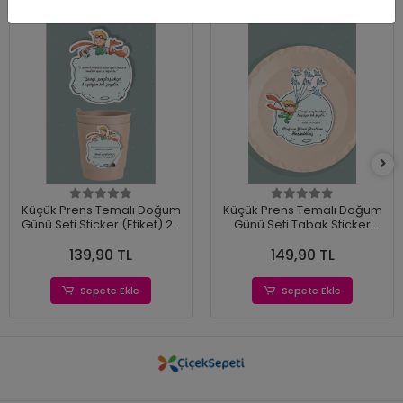
Küçük Prens Temalı Doğum
Küçük Prens Temalı Doğum
Günü Seti Sticker (Etiket) 20
Günü Seti Tabak Sticker
'li
(Etiket) 15'li
139,90 TL
149,90 TL
Sepete Ekle
Sepete Ekle