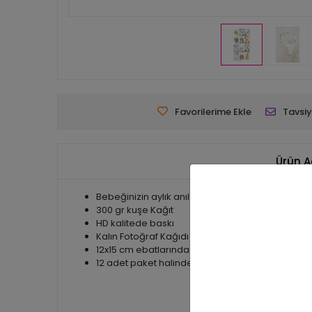
Favorilerime Ekle
Tavsiy
Ürün A
Bebeğinizin aylık anılarını hatırlatıcı anı kartlarıdır
300 gr kuşe Kağıt
HD kalitede baskı
Kalın Fotoğraf Kağıdı Kalınlığında
12x15 cm ebatlarında
12 adet paket halinde gönderilir.