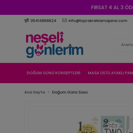
FIRSAT 4 AL 3 ÖD
05414868624
info@toprakreklamajansi.com
DOĞUM GÜNÜ KONSEPTLERİ
MASA ÜSTÜ AYAKLI PA
Ana Sayfa
Doğum Günü Süsü