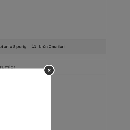
efonla Sipariş
Ürün Önerileri
rumlar