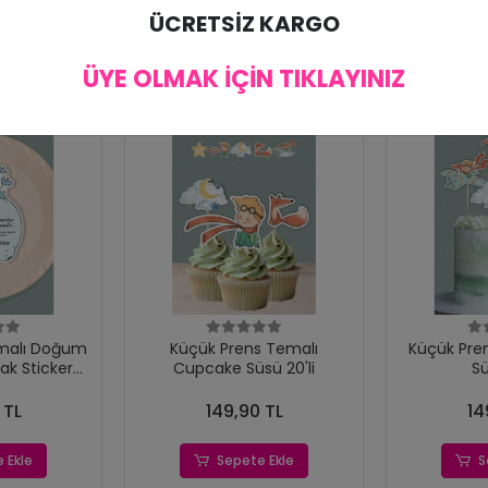
ÜCRETSİZ KARGO
ÜYE OLMAK İÇİN TIKLAYINIZ
malı Doğum
Küçük Prens Temalı
Küçük Pre
ak Sticker
Cupcake Süsü 20'li
Sü
15'li
 TL
149,90 TL
14
 Ekle
Sepete Ekle
S