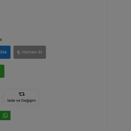
le
Ekle
Hemen Al
R
İade ve Değişim