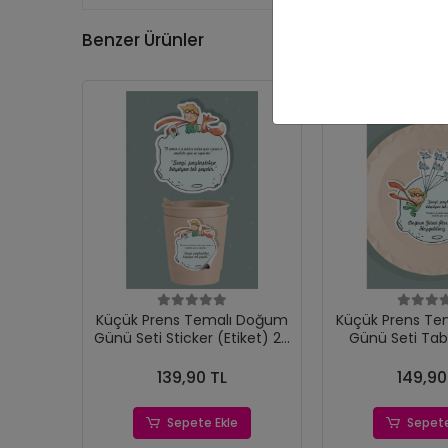
Benzer Ürünler
Küçük Prens Temalı Doğum
Küçük Prens Te
Günü Seti Sticker (Etiket) 20
Günü Seti Tab
'li
(Etiket) 
139,90 TL
149,90
Sepete Ekle
Sepete