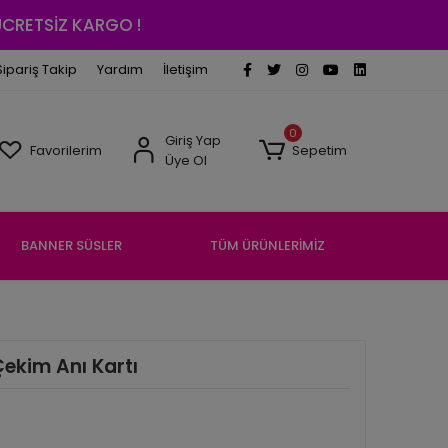
 ÜCRETSİZ KARGO !
Sipariş Takip
Yardım
İletişim
0
Giriş Yap
Favorilerim
Sepetim
Üye Ol
BANNER SÜSLER
TÜM ÜRÜNLERİMİZ
Çekim Anı Kartı