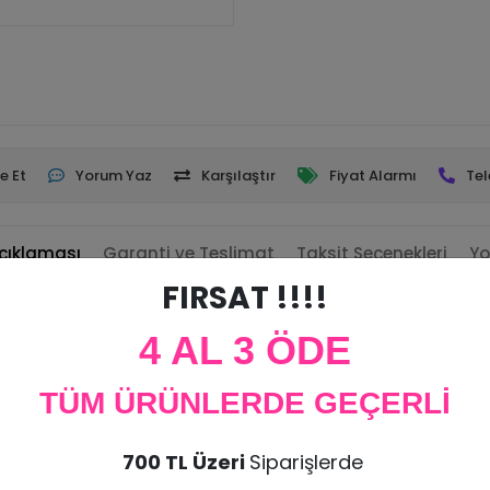
e Et
Yorum Yaz
Karşılaştır
Fiyat Alarmı
Tel
çıklaması
Garanti ve Teslimat
Taksit Seçenekleri
Yo
FIRSAT !!!!
.
4 AL 3 ÖDE
TÜM ÜRÜNLERDE GEÇERLİ
700 TL Üzeri
Siparişlerde