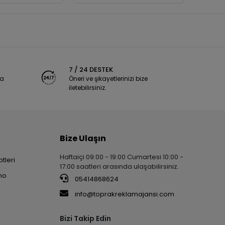
7 / 24 DESTEK
ya
Öneri ve şikayetlerinizi bize
iletebilirsiniz.
Bize Ulaşın
Haftaiçi 09:00 - 19:00 Cumartesi 10:00 -
tleri
17:00 saatleri arasında ulaşabilirsiniz.
no
05414868624
info@toprakreklamajansi.com
Bizi Takip Edin